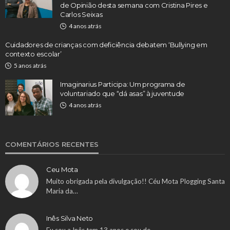
de Opinião desta semana com Cristina Pires e
Carlos Seixas
4 anos atrás
Cuidadores de crianças com deficiência debatem ‘Bullying em
contexto escolar’
5 anos atrás
Imaginarius Participa: Um programa de
voluntariado que “dá asas” à juventude
4 anos atrás
COMENTÁRIOS RECENTES
Ceu Mota
Muito obrigada pela divulgação!! Céu Mota Plogging Santa
Maria da…
Inês Silva Neto
Eu sou a Inês tem 13 anos e sou de…