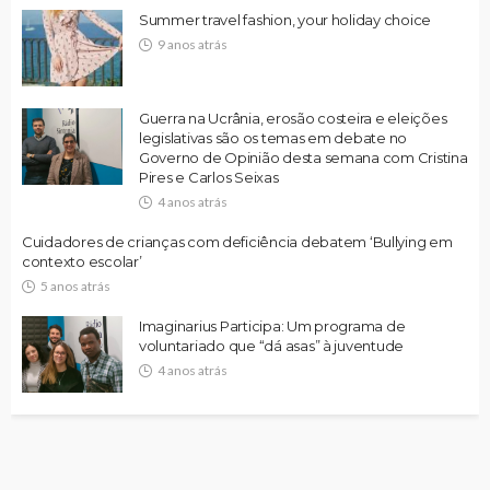
Summer travel fashion, your holiday choice
9 anos atrás
Guerra na Ucrânia, erosão costeira e eleições
legislativas são os temas em debate no
Governo de Opinião desta semana com Cristina
Pires e Carlos Seixas
4 anos atrás
Cuidadores de crianças com deficiência debatem ‘Bullying em
contexto escolar’
5 anos atrás
Imaginarius Participa: Um programa de
voluntariado que “dá asas” à juventude
4 anos atrás