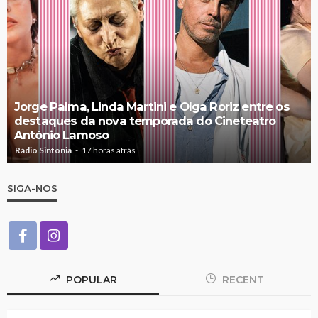
Jorge Palma, Linda Martini e Olga Roriz entre os
destaques da nova temporada do Cineteatro
António Lamoso
Rádio Sintonia
17 horas atrás
SIGA-NOS
POPULAR
RECENT