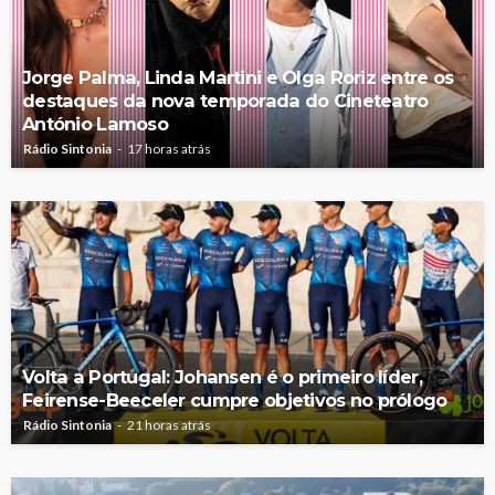
Jorge Palma, Linda Martini e Olga Roriz entre os
destaques da nova temporada do Cineteatro
António Lamoso
Rádio Sintonia
17 horas atrás
Volta a Portugal: Johansen é o primeiro líder,
Feirense-Beeceler cumpre objetivos no prólogo
Rádio Sintonia
21 horas atrás