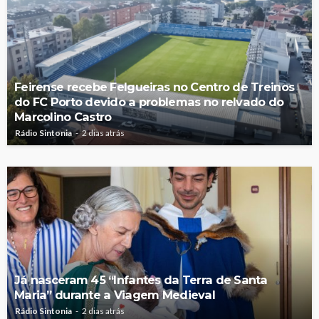
Feirense recebe Felgueiras no Centro de Treinos
do FC Porto devido a problemas no relvado do
Marcolino Castro
Rádio Sintonia
2 dias atrás
Já nasceram 45 “Infantes da Terra de Santa
Maria” durante a Viagem Medieval
Rádio Sintonia
2 dias atrás