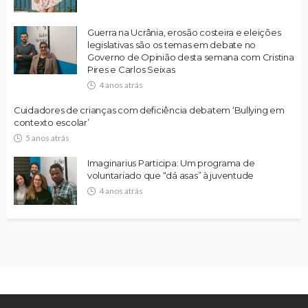
Guerra na Ucrânia, erosão costeira e eleições
legislativas são os temas em debate no
Governo de Opinião desta semana com Cristina
Pires e Carlos Seixas
4 anos atrás
Cuidadores de crianças com deficiência debatem ‘Bullying em
contexto escolar’
5 anos atrás
Imaginarius Participa: Um programa de
voluntariado que “dá asas” à juventude
4 anos atrás