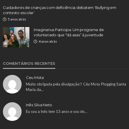
Cuidadores de crianças com deficiência debatem ‘Bullying em
contexto escolar’
5 anos atrás
Imaginarius Participa: Um programa de
voluntariado que “dá asas” à juventude
4 anos atrás
COMENTÁRIOS RECENTES
Ceu Mota
Muito obrigada pela divulgação!! Céu Mota Plogging Santa
Maria da…
Inês Silva Neto
Eu sou a Inês tem 13 anos e sou de…