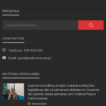
PESQUISA
CONTACTOS
Telefone:
939 920 920
Email:
geral@radiosintonia.pt
NOTÍCIAS POPULARES
Guerra na Ucrânia, erosão costeira e eleições
legislativas são os temas em debate no Governo
de Opinião desta semana com Cristina Pires e
Carlos Seixas
4 anos atrás