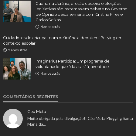
Guerra na Ucrânia, erosão costeira e eleições
legislativas são os temas em debate no Governo
de Opinião desta semana com Cristina Pires e
Carlos Seixas
4 anos atrás
Cuidadores de crianças com deficiência debatem ‘Bullying em
contexto escolar’
5 anos atrás
Imaginarius Participa: Um programa de
voluntariado que “dá asas” à juventude
4 anos atrás
COMENTÁRIOS RECENTES
Ceu Mota
Muito obrigada pela divulgação!! Céu Mota Plogging Santa
Maria da…