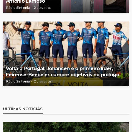
António Lamoso
Rádio Sintonia
2 dias atrás
Volta a Portugal: Johansen é o primeiro líder,
Feirense-Beeceler cumpre objetivos no prólogo
Rádio Sintonia
2 dias atrás
ÚLTIMAS NOTÍCIAS