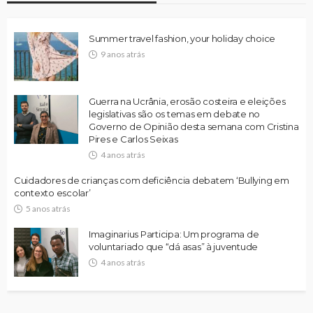
Summer travel fashion, your holiday choice
9 anos atrás
Guerra na Ucrânia, erosão costeira e eleições
legislativas são os temas em debate no
Governo de Opinião desta semana com Cristina
Pires e Carlos Seixas
4 anos atrás
Cuidadores de crianças com deficiência debatem ‘Bullying em
contexto escolar’
5 anos atrás
Imaginarius Participa: Um programa de
voluntariado que “dá asas” à juventude
4 anos atrás