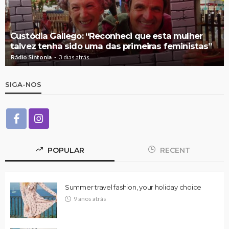
Custódia Gallego: “Reconheci que esta mulher
talvez tenha sido uma das primeiras feministas”
Rádio Sintonia
3 dias atrás
SIGA-NOS
POPULAR
RECENT
Summer travel fashion, your holiday choice
9 anos atrás