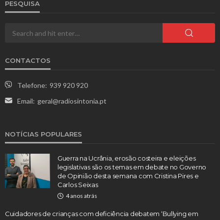
PESQUISA
CONTACTOS
Telefone:
939 920 920
Email:
geral@radiosintonia.pt
NOTÍCIAS POPULARES
Guerra na Ucrânia, erosão costeira e eleições
legislativas são os temas em debate no Governo
de Opinião desta semana com Cristina Pires e
Carlos Seixas
4 anos atrás
Cuidadores de crianças com deficiência debatem ‘Bullying em