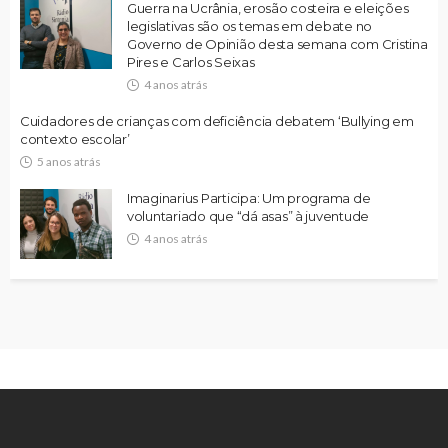
Guerra na Ucrânia, erosão costeira e eleições
legislativas são os temas em debate no
Governo de Opinião desta semana com Cristina
Pires e Carlos Seixas
4 anos atrás
Cuidadores de crianças com deficiência debatem ‘Bullying em
contexto escolar’
5 anos atrás
Imaginarius Participa: Um programa de
voluntariado que “dá asas” à juventude
4 anos atrás