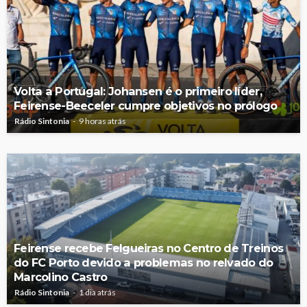
Volta a Portugal: Johansen é o primeiro líder,
Feirense-Beeceler cumpre objetivos no prólogo
Rádio Sintonia
9 horas atrás
Feirense recebe Felgueiras no Centro de Treinos
do FC Porto devido a problemas no relvado do
Marcolino Castro
Rádio Sintonia
1 dia atrás