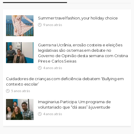
Summer travel fashion, your holiday choice
9 anos atrás
Guerra na Ucrânia, erosão costeira e eleições
legislativas são os temas em debate no
Governo de Opinião desta semana com Cristina
Pires e Carlos Seixas
4 anos atrás
Cuidadores de crianças com deficiência debatem ‘Bullying em
contexto escolar’
5 anos atrás
Imaginarius Participa: Um programa de
voluntariado que “dá asas” à juventude
4 anos atrás