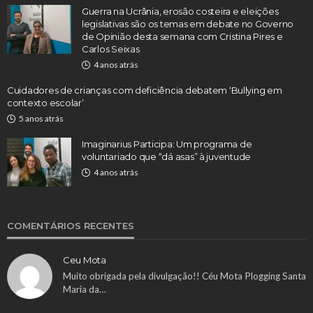
Guerra na Ucrânia, erosão costeira e eleições
legislativas são os temas em debate no Governo
de Opinião desta semana com Cristina Pires e
Carlos Seixas
4 anos atrás
Cuidadores de crianças com deficiência debatem ‘Bullying em
contexto escolar’
5 anos atrás
Imaginarius Participa: Um programa de
voluntariado que “dá asas” à juventude
4 anos atrás
COMENTÁRIOS RECENTES
Ceu Mota
Muito obrigada pela divulgação!! Céu Mota Plogging Santa
Maria da…