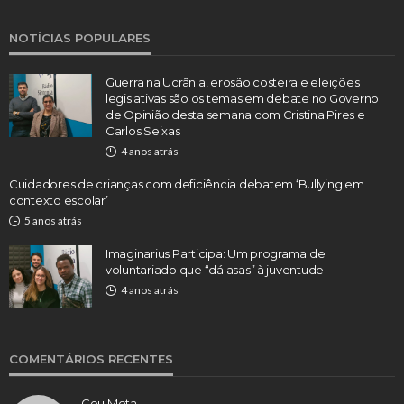
NOTÍCIAS POPULARES
Guerra na Ucrânia, erosão costeira e eleições
legislativas são os temas em debate no Governo
de Opinião desta semana com Cristina Pires e
Carlos Seixas
4 anos atrás
Cuidadores de crianças com deficiência debatem ‘Bullying em
contexto escolar’
5 anos atrás
Imaginarius Participa: Um programa de
voluntariado que “dá asas” à juventude
4 anos atrás
COMENTÁRIOS RECENTES
Ceu Mota