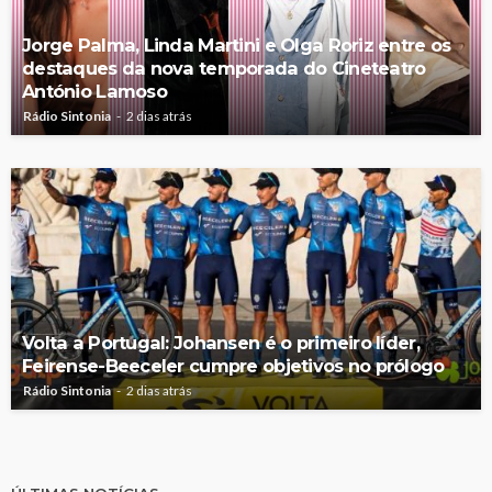
Jorge Palma, Linda Martini e Olga Roriz entre os
destaques da nova temporada do Cineteatro
António Lamoso
Rádio Sintonia
2 dias atrás
Volta a Portugal: Johansen é o primeiro líder,
Feirense-Beeceler cumpre objetivos no prólogo
Rádio Sintonia
2 dias atrás