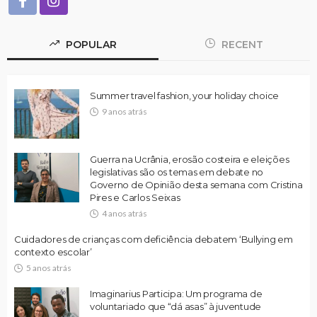
POPULAR
RECENT
Summer travel fashion, your holiday choice
9 anos atrás
Guerra na Ucrânia, erosão costeira e eleições
legislativas são os temas em debate no
Governo de Opinião desta semana com Cristina
Pires e Carlos Seixas
4 anos atrás
Cuidadores de crianças com deficiência debatem ‘Bullying em
contexto escolar’
5 anos atrás
Imaginarius Participa: Um programa de
voluntariado que “dá asas” à juventude