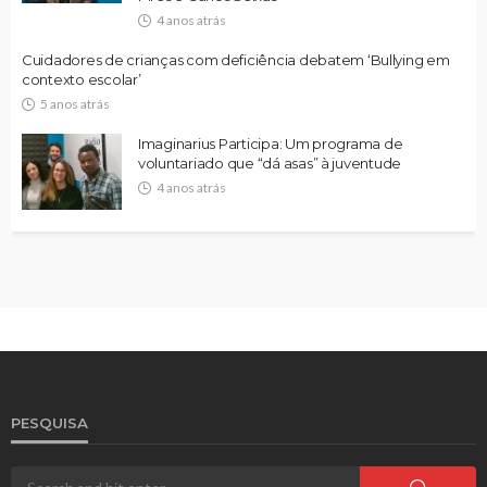
4 anos atrás
Cuidadores de crianças com deficiência debatem ‘Bullying em
contexto escolar’
5 anos atrás
Imaginarius Participa: Um programa de
voluntariado que “dá asas” à juventude
4 anos atrás
PESQUISA