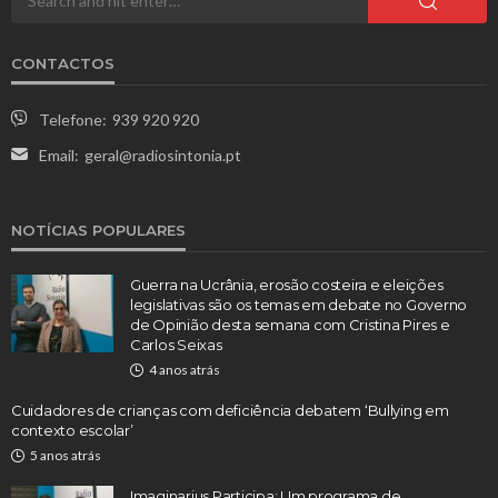
CONTACTOS
Telefone:
939 920 920
Email:
geral@radiosintonia.pt
NOTÍCIAS POPULARES
Guerra na Ucrânia, erosão costeira e eleições
legislativas são os temas em debate no Governo
de Opinião desta semana com Cristina Pires e
Carlos Seixas
4 anos atrás
Cuidadores de crianças com deficiência debatem ‘Bullying em
contexto escolar’
5 anos atrás
Imaginarius Participa: Um programa de