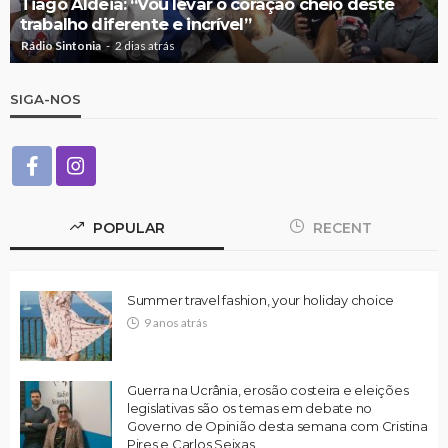
Tiago Aldeia: “Vou levar o coração cheio deste
trabalho diferente e incrível”
Rádio Sintonia
2 dias atrás
SIGA-NOS
POPULAR
RECENT
Summer travel fashion, your holiday choice
9 anos atrás
Guerra na Ucrânia, erosão costeira e eleições
legislativas são os temas em debate no
Governo de Opinião desta semana com Cristina
Pires e Carlos Seixas