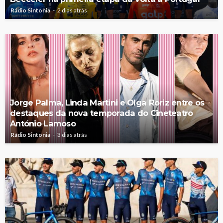
Rádio Sintonia
2 dias atrás
Jorge Palma, Linda Martini e Olga Roriz entre os
destaques da nova temporada do Cineteatro
António Lamoso
Rádio Sintonia
3 dias atrás