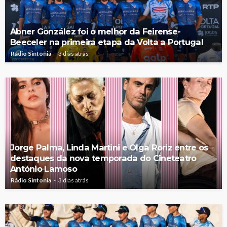
Abner González foi o melhor da Feirense-
Beeceler na primeira etapa da Volta a Portugal
Rádio Sintonia
3 dias atrás
Jorge Palma, Linda Martini e Olga Roriz entre os
destaques da nova temporada do Cineteatro
António Lamoso
Rádio Sintonia
3 dias atrás