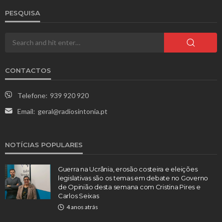
PESQUISA
CONTACTOS
Telefone:
939 920 920
Email:
geral@radiosintonia.pt
NOTÍCIAS POPULARES
Guerra na Ucrânia, erosão costeira e eleições
legislativas são os temas em debate no Governo
de Opinião desta semana com Cristina Pires e
Carlos Seixas
4 anos atrás