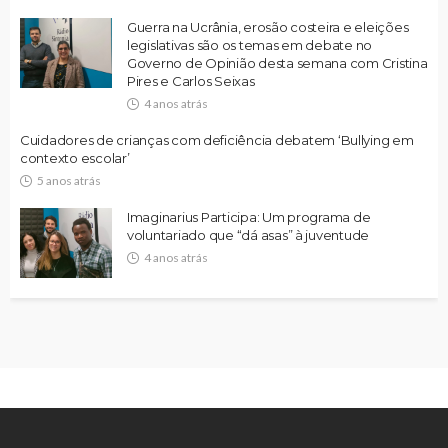
Guerra na Ucrânia, erosão costeira e eleições
legislativas são os temas em debate no
Governo de Opinião desta semana com Cristina
Pires e Carlos Seixas
4 anos atrás
Cuidadores de crianças com deficiência debatem ‘Bullying em
contexto escolar’
5 anos atrás
Imaginarius Participa: Um programa de
voluntariado que “dá asas” à juventude
4 anos atrás