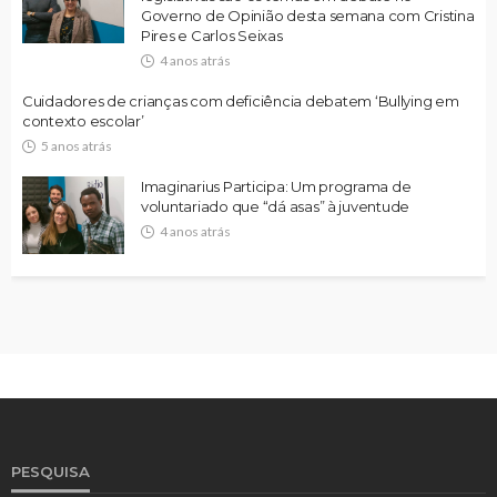
Governo de Opinião desta semana com Cristina
Pires e Carlos Seixas
4 anos atrás
Cuidadores de crianças com deficiência debatem ‘Bullying em
contexto escolar’
5 anos atrás
Imaginarius Participa: Um programa de
voluntariado que “dá asas” à juventude
4 anos atrás
PESQUISA