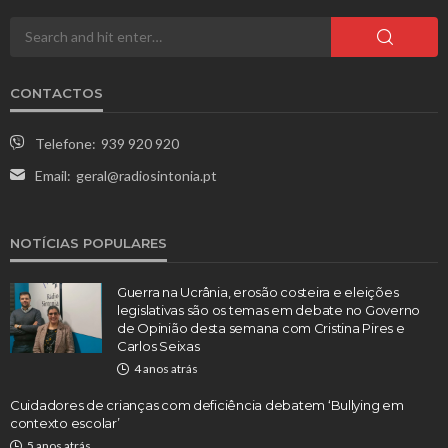
CONTACTOS
Telefone:
939 920 920
Email:
geral@radiosintonia.pt
NOTÍCIAS POPULARES
Guerra na Ucrânia, erosão costeira e eleições
legislativas são os temas em debate no Governo
de Opinião desta semana com Cristina Pires e
Carlos Seixas
4 anos atrás
Cuidadores de crianças com deficiência debatem ‘Bullying em
contexto escolar’
5 anos atrás