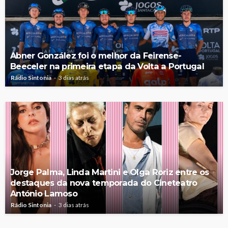
Abner González foi o melhor da Feirense-
Beeceler na primeira etapa da Volta a Portugal
Rádio Sintonia
3 dias atrás
Jorge Palma, Linda Martini e Olga Roriz entre os
destaques da nova temporada do Cineteatro
António Lamoso
Rádio Sintonia
3 dias atrás