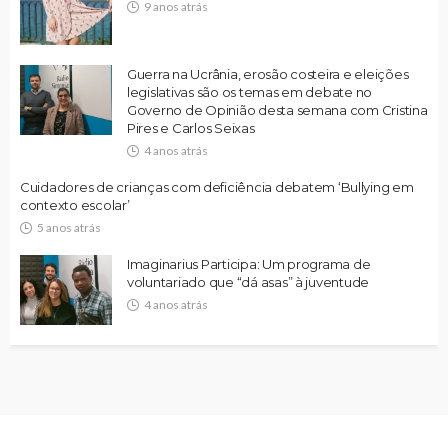
9 anos atrás
Guerra na Ucrânia, erosão costeira e eleições
legislativas são os temas em debate no
Governo de Opinião desta semana com Cristina
Pires e Carlos Seixas
4 anos atrás
Cuidadores de crianças com deficiência debatem ‘Bullying em
contexto escolar’
5 anos atrás
Imaginarius Participa: Um programa de
voluntariado que “dá asas” à juventude
4 anos atrás