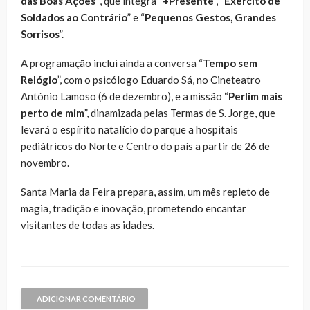
das Boas Ações”
, que integra “
+Presente
”, “
Exército de
Soldados ao Contrário
” e “
Pequenos Gestos, Grandes
Sorrisos
”.
A programação inclui ainda a conversa “
Tempo sem
Relógio
”, com o psicólogo Eduardo Sá, no Cineteatro
António Lamoso (6 de dezembro), e a missão “
Perlim mais
perto de mim
”, dinamizada pelas Termas de S. Jorge, que
levará o espírito natalício do parque a hospitais
pediátricos do Norte e Centro do país a partir de 26 de
novembro.
Santa Maria da Feira prepara, assim, um mês repleto de
magia, tradição e inovação, prometendo encantar
visitantes de todas as idades.
ADICIONAR COMENTÁRIO