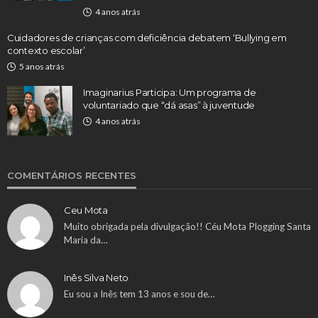
4 anos atrás
Cuidadores de crianças com deficiência debatem ‘Bullying em
contexto escolar’
5 anos atrás
Imaginarius Participa: Um programa de
voluntariado que “dá asas” à juventude
4 anos atrás
COMENTÁRIOS RECENTES
Ceu Mota
Muito obrigada pela divulgação!! Céu Mota Plogging Santa
Maria da…
Inês Silva Neto
Eu sou a Inês tem 13 anos e sou de…