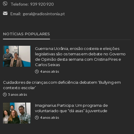
Telefone:
939 920 920
Email:
geral@radiosintonia.pt
NOTÍCIAS POPULARES
Guerra na Ucrânia, erosão costeira e eleições
legislativas são os temas em debate no Governo
de Opinião desta semana com Cristina Pires e
Carlos Seixas
4 anos atrás
Cuidadores de crianças com deficiência debatem ‘Bullying em
contexto escolar’
5 anos atrás
Imaginarius Participa: Um programa de
voluntariado que “dá asas” à juventude
4 anos atrás