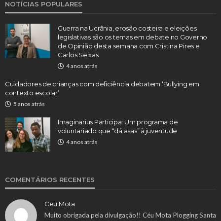
NOTÍCIAS POPULARES
Guerra na Ucrânia, erosão costeira e eleições
legislativas são os temas em debate no Governo
de Opinião desta semana com Cristina Pires e
Carlos Seixas
4 anos atrás
Cuidadores de crianças com deficiência debatem ‘Bullying em
contexto escolar’
5 anos atrás
Imaginarius Participa: Um programa de
voluntariado que “dá asas” à juventude
4 anos atrás
COMENTÁRIOS RECENTES
Ceu Mota
Muito obrigada pela divulgação!! Céu Mota Plogging Santa