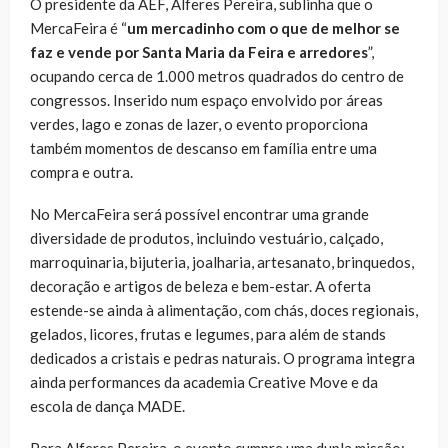
O presidente da AEF, Alferes Pereira, sublinha que o
MercaFeira é “
um mercadinho com o que de melhor se
faz e vende por Santa Maria da Feira e arredores
”,
ocupando cerca de 1.000 metros quadrados do centro de
congressos. Inserido num espaço envolvido por áreas
verdes, lago e zonas de lazer, o evento proporciona
também momentos de descanso em família entre uma
compra e outra.
No MercaFeira será possível encontrar uma grande
diversidade de produtos, incluindo vestuário, calçado,
marroquinaria, bijuteria, joalharia, artesanato, brinquedos,
decoração e artigos de beleza e bem-estar. A oferta
estende-se ainda à alimentação, com chás, doces regionais,
gelados, licores, frutas e legumes, para além de stands
dedicados a cristais e pedras naturais. O programa integra
ainda performances da academia Creative Move e da
escola de dança MADE.
Para Alferes Pereira, o evento cumpre uma dupla missão: