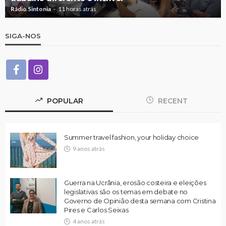
Rádio Sintonia
11 horas atrás
SIGA-NOS
POPULAR
RECENT
Summer travel fashion, your holiday choice
9 anos atrás
Guerra na Ucrânia, erosão costeira e eleições
legislativas são os temas em debate no
Governo de Opinião desta semana com Cristina
Pires e Carlos Seixas
4 anos atrás