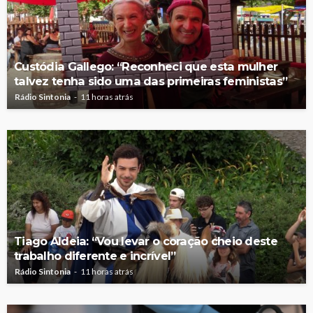
Custódia Gallego: “Reconheci que esta mulher
talvez tenha sido uma das primeiras feministas”
Rádio Sintonia
11 horas atrás
Tiago Aldeia: “Vou levar o coração cheio deste
trabalho diferente e incrível”
Rádio Sintonia
11 horas atrás