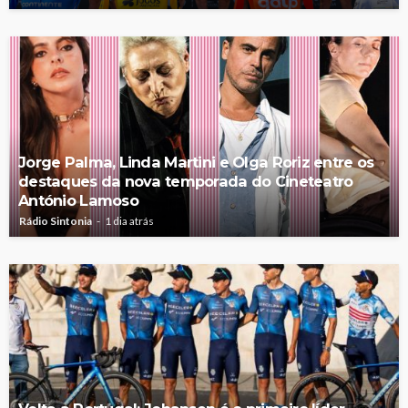
Jorge Palma, Linda Martini e Olga Roriz entre os
destaques da nova temporada do Cineteatro
António Lamoso
Rádio Sintonia
1 dia atrás