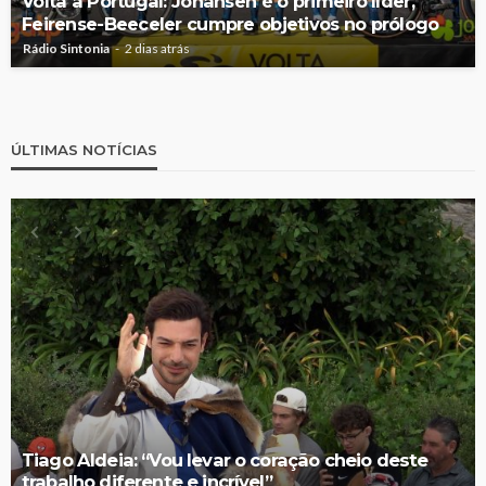
Volta a Portugal: Johansen é o primeiro líder,
Feirense-Beeceler cumpre objetivos no prólogo
Rádio Sintonia
2 dias atrás
ÚLTIMAS NOTÍCIAS
Tiago Aldeia: “Vou levar o coração cheio deste
trabalho diferente e incrível”