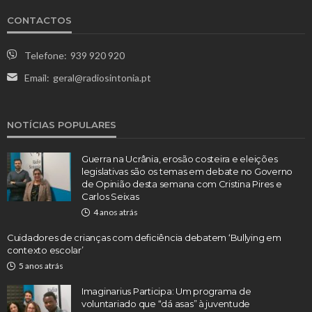
CONTACTOS
Telefone:
939 920 920
Email:
geral@radiosintonia.pt
NOTÍCIAS POPULARES
Guerra na Ucrânia, erosão costeira e eleições
legislativas são os temas em debate no Governo
de Opinião desta semana com Cristina Pires e
Carlos Seixas
4 anos atrás
Cuidadores de crianças com deficiência debatem ‘Bullying em
contexto escolar’
5 anos atrás
Imaginarius Participa: Um programa de
voluntariado que “dá asas” à juventude