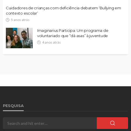
Cuidadores de crianças com deficiência debatem ‘Bullying em
contexto escolar’
5 anos atrás
Imaginarius Participa: Um programa de
voluntariado que “dá asas” à juventude
4 anos atrás
PESQUISA