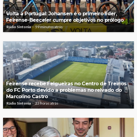
Volta a Portugal: Johansen é o primeiro líder,
Feirense-Beeceler cumpre objetivos no prólogo
Rádio Sintonia
59 minutos atrás
Feirense recebe Felgueiras no Centro de Treinos
do FC Porto devido a problemas no relvado do
Marcolino Castro
Rádio Sintonia
23 horas atrás