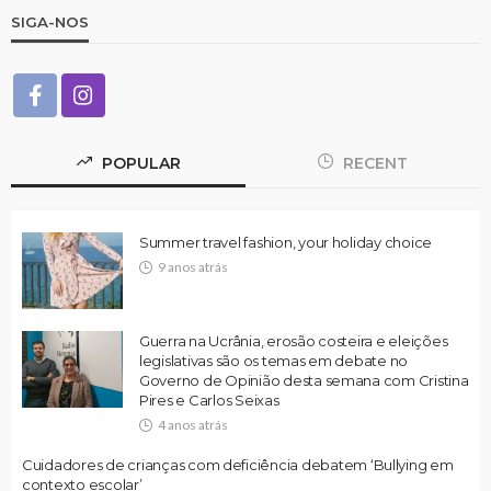
SIGA-NOS
POPULAR
RECENT
Summer travel fashion, your holiday choice
9 anos atrás
Guerra na Ucrânia, erosão costeira e eleições
legislativas são os temas em debate no
Governo de Opinião desta semana com Cristina
Pires e Carlos Seixas
4 anos atrás
Cuidadores de crianças com deficiência debatem ‘Bullying em
contexto escolar’