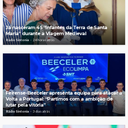
Já nasceram 45 “Infantes da Terra de Santa
Maria” durante a Viagem Medieval
Rádio Sintonia
24 horas atrás
Feirense-Beeceler apresenta equipa para atacar a
Volta a Portugal: “Partimos com a ambição de
lutar pela vitória”
Rádio Sintonia
3 dias atrás