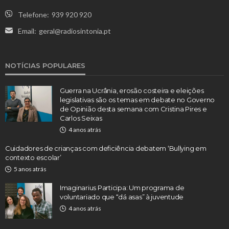
Telefone:
939 920 920
Email:
geral@radiosintonia.pt
NOTÍCIAS POPULARES
Guerra na Ucrânia, erosão costeira e eleições
legislativas são os temas em debate no Governo
de Opinião desta semana com Cristina Pires e
Carlos Seixas
4 anos atrás
Cuidadores de crianças com deficiência debatem ‘Bullying em
contexto escolar’
5 anos atrás
Imaginarius Participa: Um programa de
voluntariado que “dá asas” à juventude
4 anos atrás