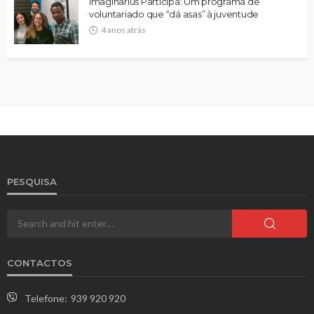
Imaginarius Participa: Um programa de
voluntariado que “dá asas” à juventude
4 anos atrás
PESQUISA
CONTACTOS
Telefone:
939 920 920