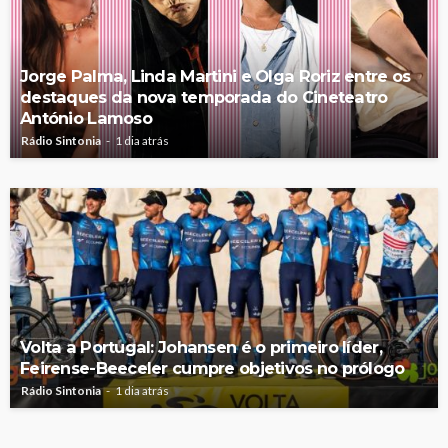
Jorge Palma, Linda Martini e Olga Roriz entre os
destaques da nova temporada do Cineteatro
António Lamoso
Rádio Sintonia
1 dia atrás
Volta a Portugal: Johansen é o primeiro líder,
Feirense-Beeceler cumpre objetivos no prólogo
Rádio Sintonia
1 dia atrás