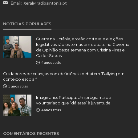
Email:
geral@radiosintonia.pt
NOTÍCIAS POPULARES
Guerra na Ucrânia, erosão costeira e eleições
legislativas são os temas em debate no Governo
de Opinião desta semana com Cristina Pires e
Carlos Seixas
4 anos atrás
Cuidadores de crianças com deficiência debatem ‘Bullying em
contexto escolar’
5 anos atrás
Imaginarius Participa: Um programa de
voluntariado que “dá asas” à juventude
4 anos atrás
COMENTÁRIOS RECENTES