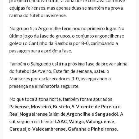
próxima ronda. No total, a zona norte contava com nove
equipas feirenses, mas apenas duas se mantêm na prova
rainha do futebol aveirense.
No grupo 5, o Argoncilhe terminou no primeiro lugar. No
último jogo da fase de grupos, o conjunto argoncilhense
goleou o Cantinho da Ramboia por 8-0, carimbando a
passagem para a próxima fase.
Também o Sanguedo está na próxima fase da prova rainha
do futebol de Aveiro. Este fim de semana, bateu o
Mansores por esclarecedores 3-0, assegurando a
presença na eliminatória seguinte.
No que toca à zona norte, também foram apurados
Paivense
,
Mosteirô
,
Bustelo
,
S. Vicente de Pereira
e
Real Nogueirense
(além de
Argoncilhe
e
Sanguedo
). A
sul, seguem em frente
LAAC
,
Válega
,
Valonguense
,
Carqueijo
,
Valecambrense
,
Gafanha
e
Pinheirense
.