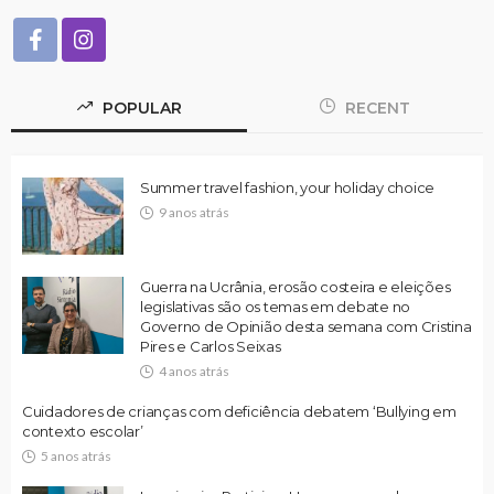
POPULAR
RECENT
Summer travel fashion, your holiday choice
9 anos atrás
Guerra na Ucrânia, erosão costeira e eleições
legislativas são os temas em debate no
Governo de Opinião desta semana com Cristina
Pires e Carlos Seixas
4 anos atrás
Cuidadores de crianças com deficiência debatem ‘Bullying em
contexto escolar’
5 anos atrás