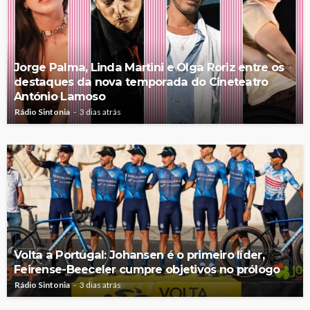
Jorge Palma, Linda Martini e Olga Roriz entre os
destaques da nova temporada do Cineteatro
António Lamoso
Rádio Sintonia
3 dias atrás
Volta a Portugal: Johansen é o primeiro líder,
Feirense-Beeceler cumpre objetivos no prólogo
Rádio Sintonia
3 dias atrás