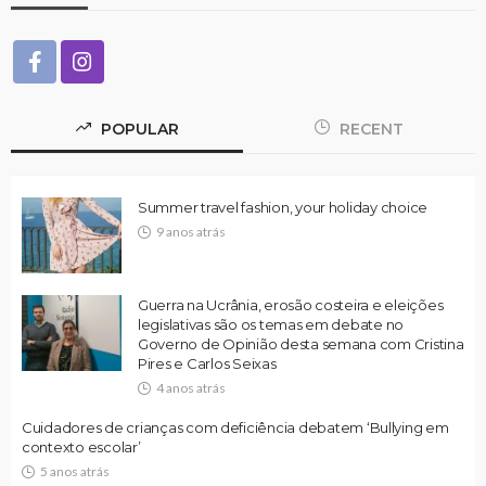
POPULAR
RECENT
Summer travel fashion, your holiday choice
9 anos atrás
Guerra na Ucrânia, erosão costeira e eleições
legislativas são os temas em debate no
Governo de Opinião desta semana com Cristina
Pires e Carlos Seixas
4 anos atrás
Cuidadores de crianças com deficiência debatem ‘Bullying em
contexto escolar’
5 anos atrás