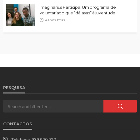
Imaginarius Participa: Um programa de
voluntariado que “dá asas” à juventude
4 anos atrás
PESQUISA
CONTACTOS
Telefone:
939 920 920