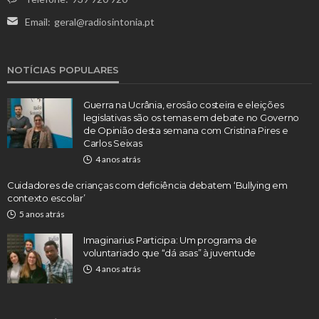
Email:
geral@radiosintonia.pt
NOTÍCIAS POPULARES
Guerra na Ucrânia, erosão costeira e eleições
legislativas são os temas em debate no Governo
de Opinião desta semana com Cristina Pires e
Carlos Seixas
4 anos atrás
Cuidadores de crianças com deficiência debatem ‘Bullying em
contexto escolar’
5 anos atrás
Imaginarius Participa: Um programa de
voluntariado que “dá asas” à juventude
4 anos atrás