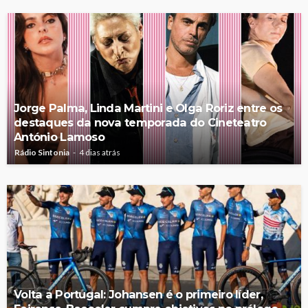
Jorge Palma, Linda Martini e Olga Roriz entre os
destaques da nova temporada do Cineteatro
António Lamoso
Rádio Sintonia
4 dias atrás
Volta a Portugal: Johansen é o primeiro líder,