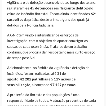
vigilância e de deteção desenvolvido ao longo deste ano,
registaram-se
45 detenções em flagrante delito
pelo
crime de incêndio florestal. Foram ainda identificados
621
suspeitos
da prática deste crime, alguns dos quais já
detidos pela Polícia Judiciária.
A GNR tem vindo a intensificar os esforços de
investigação, com o objetivo de apurar com rigor as
causas de cada ocorrência. Trata-se de um trabalho
contínuo, que procura dar resposta no mais curto espaço
de tempo possível.
Adicionalmente, no âmbito da vigilância e deteção de
incêndios, foram realizadas, até 31 de
agosto,
42 282
patrulhas
e
5 129
ações de
sensibilização
, alcançando
97 129
pessoas
.
A proteção da floresta e das populações é uma
responsabilidade de todos. A atuação preventiva de cada
cidadão é essencial para evitar tragédias e preservar o