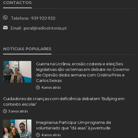
CONTACTOS
Telefone:
939 920 920
Email:
geral@radiosintonia.pt
NOTÍCIAS POPULARES
Guerra na Ucrânia, erosão costeira e eleições
legislativas são os temas em debate no Governo
de Opinião desta semana com Cristina Pires e
Carlos Seixas
4 anos atrás
Cuidadores de crianças com deficiência debatem ‘Bullying em
contexto escolar’
5 anos atrás
Imaginarius Participa: Um programa de
voluntariado que “dá asas” à juventude
4 anos atrás