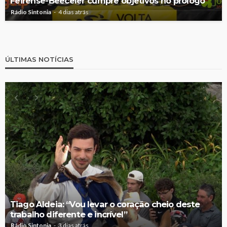
Feirense-Beeceler cumpre objetivos no prólogo
Rádio Sintonia
4 dias atrás
ÚLTIMAS NOTÍCIAS
Tiago Aldeia: “Vou levar o coração cheio deste
trabalho diferente e incrível”
Rádio Sintonia
3 dias atrás