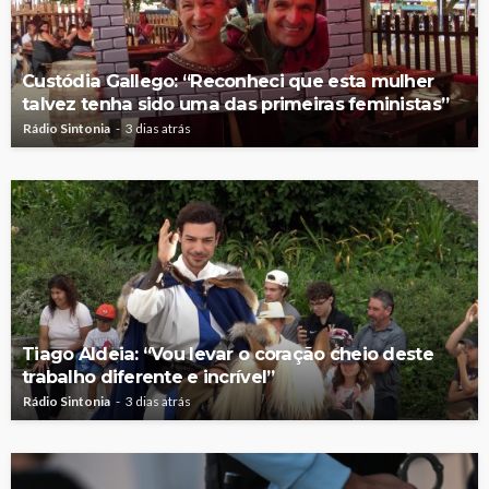
Custódia Gallego: “Reconheci que esta mulher
talvez tenha sido uma das primeiras feministas”
Rádio Sintonia
3 dias atrás
Tiago Aldeia: “Vou levar o coração cheio deste
trabalho diferente e incrível”
Rádio Sintonia
3 dias atrás