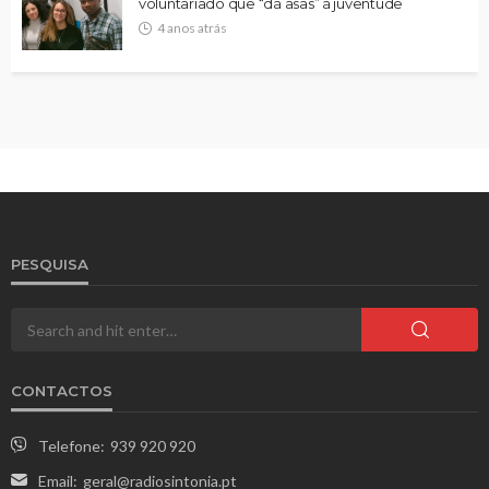
voluntariado que “dá asas” à juventude
4 anos atrás
PESQUISA
CONTACTOS
Telefone:
939 920 920
Email:
geral@radiosintonia.pt