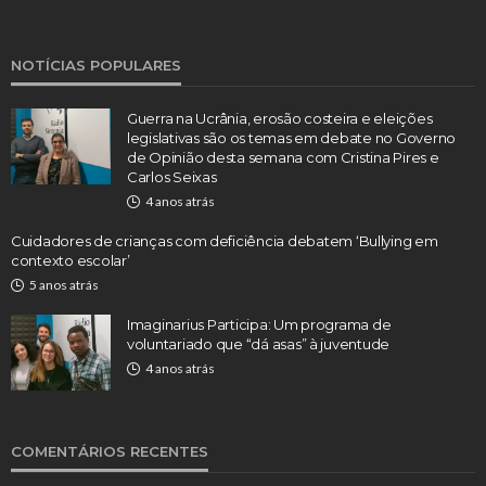
NOTÍCIAS POPULARES
Guerra na Ucrânia, erosão costeira e eleições
legislativas são os temas em debate no Governo
de Opinião desta semana com Cristina Pires e
Carlos Seixas
4 anos atrás
Cuidadores de crianças com deficiência debatem ‘Bullying em
contexto escolar’
5 anos atrás
Imaginarius Participa: Um programa de
voluntariado que “dá asas” à juventude
4 anos atrás
COMENTÁRIOS RECENTES