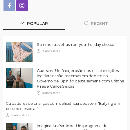
POPULAR
RECENT
Summer travel fashion, your holiday choice
9 anos atrás
Guerra na Ucrânia, erosão costeira e eleições
legislativas são os temas em debate no
Governo de Opinião desta semana com Cristina
Pires e Carlos Seixas
4 anos atrás
Cuidadores de crianças com deficiência debatem ‘Bullying em
contexto escolar’
5 anos atrás
Imaginarius Participa: Um programa de