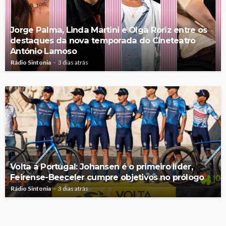
Jorge Palma, Linda Martini e Olga Roriz entre os
destaques da nova temporada do Cineteatro
António Lamoso
Rádio Sintonia
3 dias atrás
Volta a Portugal: Johansen é o primeiro líder,
Feirense-Beeceler cumpre objetivos no prólogo
Rádio Sintonia
3 dias atrás