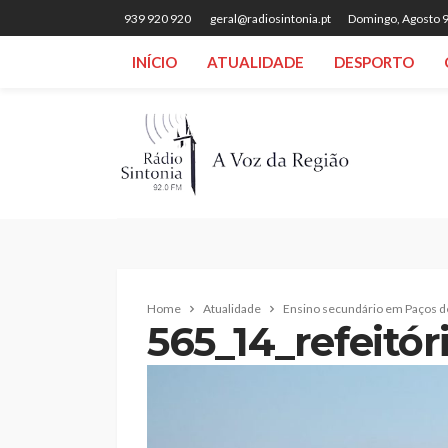
939 920 920
geral@radiosintonia.pt
Domingo, Agosto 9
INÍCIO
ATUALIDADE
DESPORTO
Home
Atualidade
Ensino secundário em Paços de
565_14_refeitór