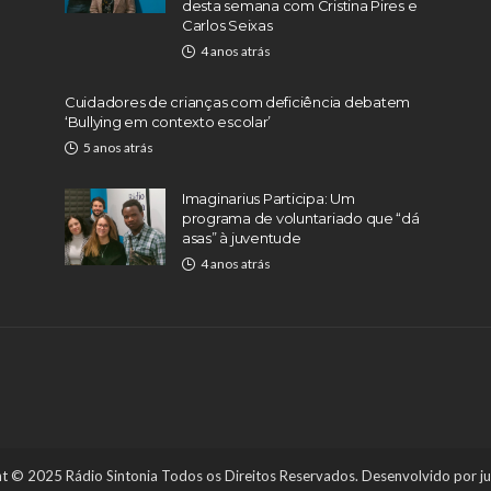
desta semana com Cristina Pires e
Carlos Seixas
4 anos atrás
Cuidadores de crianças com deficiência debatem
‘Bullying em contexto escolar’
5 anos atrás
Imaginarius Participa: Um
programa de voluntariado que “dá
asas” à juventude
4 anos atrás
t © 2025 Rádio Sintonia Todos os Direitos Reservados. Desenvolvido por
j