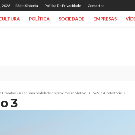
, 2026
Rádio Sintonia
Politica De Privacidade
Contactos
CULTURA
POLÍTICA
SOCIEDADE
EMPRESAS
VÍD
 Brandão vai ser uma realidade no próximo ano letivo
565_14_refeitório 3
io 3