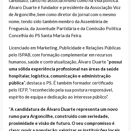
candidato, tanto no associativismo como na vida política.
Álvaro Duarte é fundador e presidente da Associação Voz
de Argoncilhe, bem como diretor do jornal com o mesmo
nome, tendo sido também membro da Assembleia de
Freguesia, da Juventude Partidária e da Comissão Política
Concelhia do PS Santa Maria da Feira.
Licenciado em Marketing, Publicidade e Relações Públicas
pelo ISPAB, com formação complementar em recursos
humanos, saúde e contratualização, Álvaro Duarte “
possui
uma sólida experiência profissional nas áreas da saúde
hospitalar, logística, comunicação e administração
pública
“, destaca o PS. É também
formador certificado
pelo IEFP
, “reconhecido pela sua postura responsável,
espírito de equipa e dedicação ao interesse público”.
“
A candidatura de Álvaro Duarte representa um novo
rumo para Argoncilhe, construído com seriedade,
proximidade e visão de futuro. O seu compromisso é
claro: ouvir a população, valorizar as instituições locais