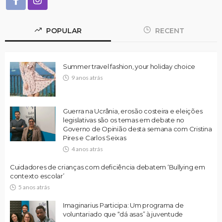
POPULAR
RECENT
Summer travel fashion, your holiday choice
9 anos atrás
Guerra na Ucrânia, erosão costeira e eleições
legislativas são os temas em debate no
Governo de Opinião desta semana com Cristina
Pires e Carlos Seixas
4 anos atrás
Cuidadores de crianças com deficiência debatem ‘Bullying em
contexto escolar’
5 anos atrás
Imaginarius Participa: Um programa de
voluntariado que “dá asas” à juventude