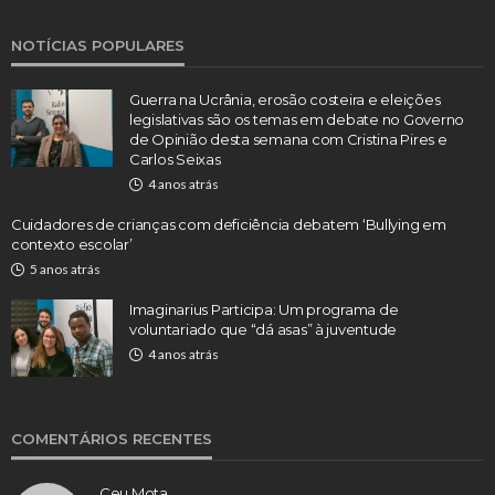
NOTÍCIAS POPULARES
Guerra na Ucrânia, erosão costeira e eleições
legislativas são os temas em debate no Governo
de Opinião desta semana com Cristina Pires e
Carlos Seixas
4 anos atrás
Cuidadores de crianças com deficiência debatem ‘Bullying em
contexto escolar’
5 anos atrás
Imaginarius Participa: Um programa de
voluntariado que “dá asas” à juventude
4 anos atrás
COMENTÁRIOS RECENTES
Ceu Mota