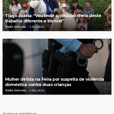
Tiago Aldeia: “Vou levar o coração cheio deste
trabalho diferente e incrível”
Rádio Sintonia
3 dias atrás
Mulher detida na Feira por suspeita de violência
doméstica contra duas crianças
Rádio Sintonia
3 dias atrás
ÚLTIMAS NOTÍCIAS