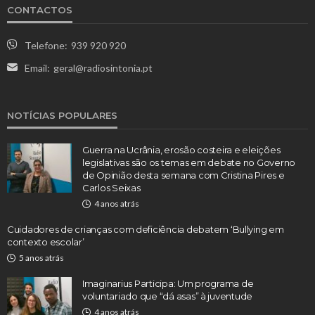
CONTACTOS
Telefone:
939 920 920
Email:
geral@radiosintonia.pt
NOTÍCIAS POPULARES
Guerra na Ucrânia, erosão costeira e eleições
legislativas são os temas em debate no Governo
de Opinião desta semana com Cristina Pires e
Carlos Seixas
4 anos atrás
Cuidadores de crianças com deficiência debatem ‘Bullying em
contexto escolar’
5 anos atrás
Imaginarius Participa: Um programa de
voluntariado que “dá asas” à juventude
4 anos atrás