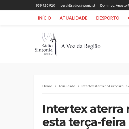
939 920 920
geral@radiosintonia.pt
Domingo, Agosto 9
INÍCIO
ATUALIDADE
DESPORTO
Home
Atualidade
Intertex aterra no Europarque 
Intertex aterr
esta terça-feir