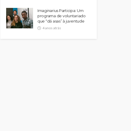
Imaginarius Participa: Um
programa de voluntariado
que “dá asas” à juventude
4 anos atrás