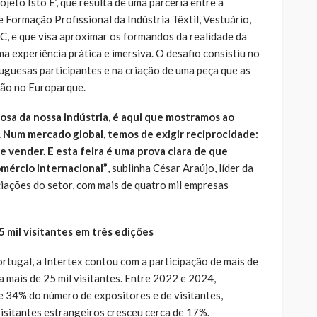
ojeto Isto É’, que resulta de uma parceria entre a
ormação Profissional da Indústria Têxtil, Vestuário,
C, e que visa aproximar os formandos da realidade da
a experiência prática e imersiva. O desafio consistiu no
guesas participantes e na criação de uma peça que as
ção no Europarque.
osa da nossa indústria, é aqui que mostramos ao
 Num mercado global, temos de exigir reciprocidade:
vender. E esta feira é uma prova clara de que
omércio internacional”
, sublinha César Araújo, líder da
iações do setor, com mais de quatro mil empresas
5 mil visitantes em três edições
rtugal, a Intertex contou com a participação de mais de
 mais de 25 mil visitantes. Entre 2022 e 2024,
 34% do número de expositores e de visitantes,
visitantes estrangeiros cresceu cerca de 17%.