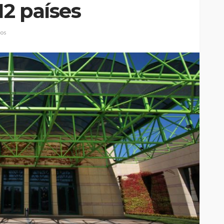
12 países
ios
Custódia Gallego:
 o
“Reconheci que esta
e-
mulher talvez tenha sido
ira etapa
uma das primeiras
l
feministas”
Rádio Sintonia
2 dias atrás