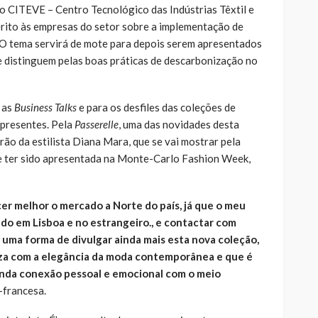
o CITEVE – Centro Tecnológico das Indústrias Têxtil e
uérito às empresas do setor sobre a implementação de
 O tema servirá de mote para depois serem apresentados
 distinguem pelas boas práticas de descarbonização no
 as
Business Talks
e para os desfiles das coleções de
presentes. Pela
Passerelle
, uma das novidades desta
erão da estilista Diana Mara, que se vai mostrar pela
de ter sido apresentada na Monte-Carlo Fashion Week,
r melhor o mercado a Norte do país, já que o meu
do em Lisboa e no estrangeiro., e contactar com
 uma forma de divulgar ainda mais esta nova coleção,
za com a elegância da moda contemporânea e que é
da conexão pessoal e emocional com o meio
o-francesa.