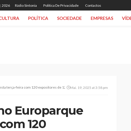
, 2026
Rádio Sintonia
Politica De Privacidade
Contactos
CULTURA
POLÍTICA
SOCIEDADE
EMPRESAS
VÍD
esta terça-feira com 120 expositores de 12 países
Mai. 19, 2025 at 3:58 pm
a no Europarque
a com 120