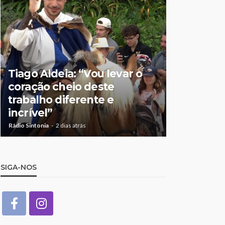
Tiago Aldeia: “Vou levar o
Mulher de
coração cheio deste
suspeita 
trabalho diferente e
doméstic
incrível”
crianças
Rádio Sintonia
2 dias atrás
Rádio Sintonia
2
SIGA-NOS