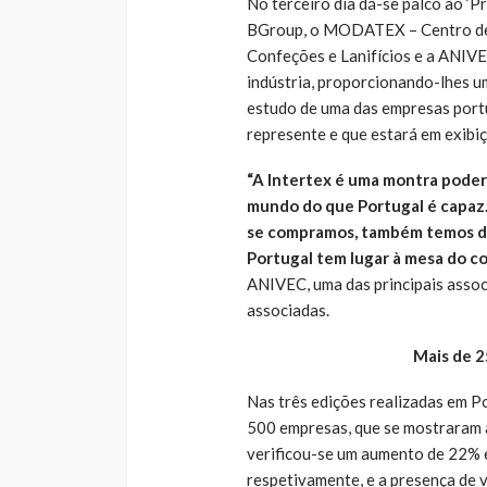
No terceiro dia dá-se palco ao ‘Pr
BGroup, o MODATEX – Centro de F
Confeções e Lanifícios e a ANIVE
indústria, proporcionando-lhes um
estudo de uma das empresas portu
represente e que estará em exibi
“A Intertex é uma montra poder
mundo do que Portugal é capaz.
se compramos, também temos de 
Portugal tem lugar à mesa do c
ANIVEC, uma das principais assoc
associadas.
Mais de 2
Nas três edições realizadas em Po
500 empresas, que se mostraram a
verificou-se um aumento de 22% e
respetivamente, e a presença de 