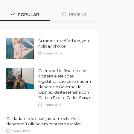
POPULAR
RECENT
Summer travel fashion, your
holiday choice
9 anos atrás
Guerra na Ucrânia, erosão
costeira e eleições
legislativas são os temas em
debate no Governo de
Opinião desta semana com
Cristina Pires e Carlos Seixas
4 anos atrás
Cuidadores de crianças com deficiência
debatem ‘Bullying em contexto escolar’
5 anos atrás