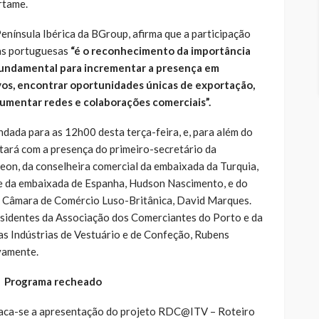
rtame.
enínsula Ibérica da BGroup, afirma que a participação
as portuguesas
“é o reconhecimento da importância
fundamental para incrementar a presença em
vos, encontrar oportunidades únicas de exportação,
aumentar redes e colaborações comerciais”.
ndada para as 12h00 desta terça-feira, e, para além do
tará com a presença do primeiro-secretário da
eon, da conselheira comercial da embaixada da Turquia,
te da embaixada de Espanha, Hudson Nascimento, e do
a Câmara de Comércio Luso-Britânica, David Marques.
sidentes da Associação dos Comerciantes do Porto e da
s Indústrias de Vestuário e de Confeção, Rubens
vamente.
Programa recheado
staca-se a apresentação do projeto RDC@ITV – Roteiro