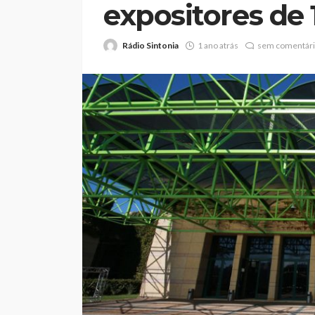
expositores de 
Rádio Sintonia
1 ano atrás
sem comentár
Abner González foi
melhor da Feirens
Beeceler na prime
da Volta a Portuga
Rádio Sintonia
3 dias atrás