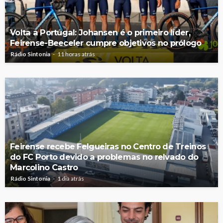
Volta a Portugal: Johansen é o primeiro líder,
Feirense-Beeceler cumpre objetivos no prólogo
Rádio Sintonia
11 horas atrás
Feirense recebe Felgueiras no Centro de Treinos
do FC Porto devido a problemas no relvado do
Marcolino Castro
Rádio Sintonia
1 dia atrás