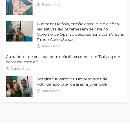
9 anos atrás
Guerra na Ucrânia, erosão costeira e eleições
legislativas são os temas em debate no
Governo de Opinião desta semana com Cristina
Pires e Carlos Seixas
4 anos atrás
Cuidadores de crianças com deficiência debatem ‘Bullying em
contexto escolar’
5 anos atrás
Imaginarius Participa: Um programa de
voluntariado que “dá asas” à juventude
4 anos atrás