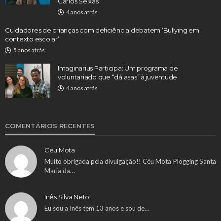
Carlos Seixas
4 anos atrás
Cuidadores de crianças com deficiência debatem ‘Bullying em
contexto escolar’
5 anos atrás
Imaginarius Participa: Um programa de
voluntariado que “dá asas” à juventude
4 anos atrás
COMENTÁRIOS RECENTES
Ceu Mota
Muito obrigada pela divulgação!! Céu Mota Plogging Santa
Maria da…
Inês Silva Neto
Eu sou a Inês tem 13 anos e sou de…