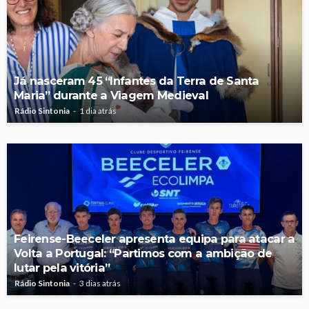
Já nasceram 45 “Infantes da Terra de Santa
Maria” durante a Viagem Medieval
Rádio Sintonia
1 dia atrás
Feirense-Beeceler apresenta equipa para atacar a
Volta a Portugal: “Partimos com a ambição de
lutar pela vitória”
Rádio Sintonia
3 dias atrás