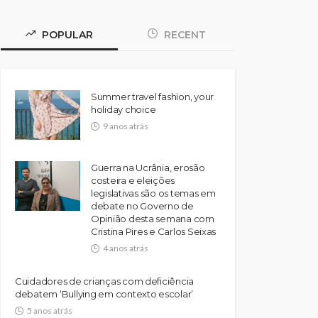
POPULAR
RECENT
Summer travel fashion, your
holiday choice
9 anos atrás
Guerra na Ucrânia, erosão
costeira e eleições
legislativas são os temas em
debate no Governo de
Opinião desta semana com
Cristina Pires e Carlos Seixas
4 anos atrás
Cuidadores de crianças com deficiência
debatem ‘Bullying em contexto escolar’
5 anos atrás