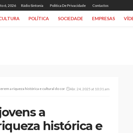
to 6, 2026
Rádio Sintonia
Politica De Privacidade
Contactos
CULTURA
POLÍTICA
SOCIEDADE
EMPRESAS
VÍD
cerem a riqueza histórica e cultural do concelho
Abr. 24, 2025 at 10:31 am
 jovens a
iqueza histórica e