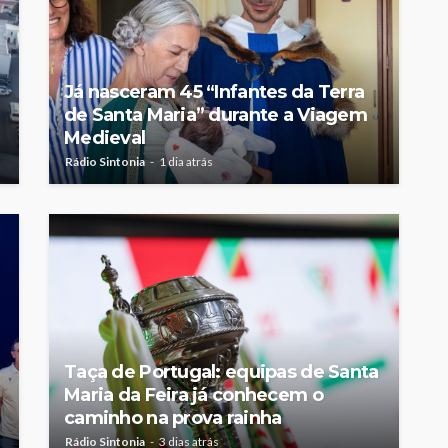
Já nasceram 45 “Infantes da Terra
de Santa Maria” durante a Viagem
Medieval
Rádio Sintonia
1 dia atrás
Taça de Portugal: equipas de Santa
Maria da Feira já conhecem o
caminho na prova rainha
Rádio Sintonia
3 dias atrás