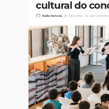
cultural do con
Rádio Sintonia
1 ano atrás
sem comentár
Já nasceram 45 “I
Terra de Santa Mar
durante a Viagem 
Rádio Sintonia
1 dia atrás