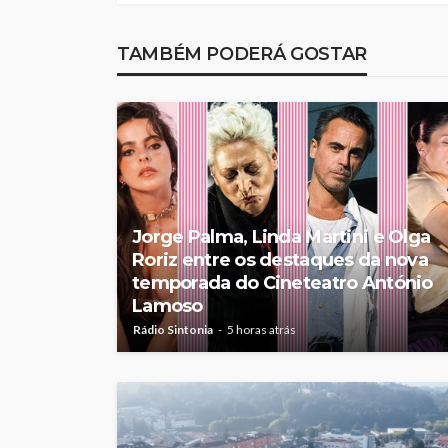
TAMBÉM PODERÁ GOSTAR
Jorge Palma, Linda Martini e Olga
Roriz entre os destaques da nova
temporada do Cineteatro António
Lamoso
Rádio Sintonia
5 horas atrás