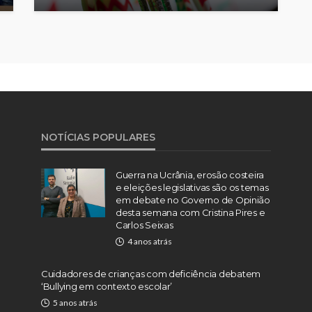
NOTÍCIAS POPULARES
Guerra na Ucrânia, erosão costeira
e eleições legislativas são os temas
em debate no Governo de Opinião
desta semana com Cristina Pires e
Carlos Seixas
4 anos atrás
Cuidadores de crianças com deficiência debatem
‘Bullying em contexto escolar’
5 anos atrás