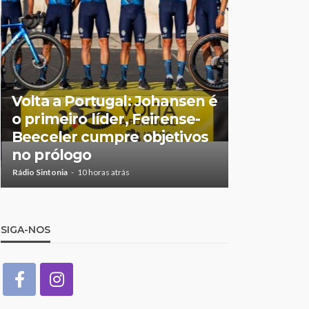
Feirense 
Volta a Portugal: Johansen é
no Centro
o primeiro líder, Feirense-
Porto de
Beeceler cumpre objetivos
no relvad
no prólogo
Castro
Rádio Sintonia
10 horas atrás
Rádio Sintonia
1
SIGA-NOS