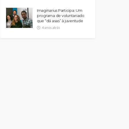
Imaginarius Participa: Um
programa de voluntariado
que “dá asas” à juventude
4 anos atrás