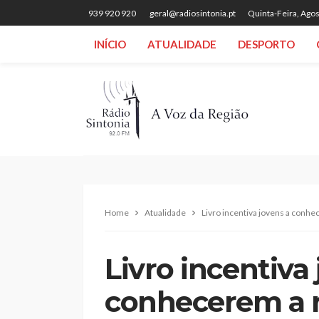
939 920 920
geral@radiosintonia.pt
Quinta-Feira, Agos
INÍCIO
ATUALIDADE
DESPORTO
Home
Atualidade
Livro incentiva jovens a conhe
Livro incentiva
conhecerem a r