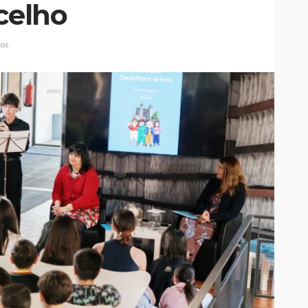
celho
ios
Jorge Palma, Linda Martini e
Olga Roriz entre os
nfantes da
destaques da nova
ia”
temporada do Cineteatro
Medieval
António Lamoso
Rádio Sintonia
5 horas atrás