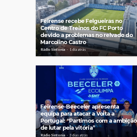
Feirense recebe Felgueiras no
Centro de Treinos do FC Porto
devido a problemas no relvado do
Marcolino Castro
Rádio Sintonia
1 dia atrás
Feirense-Beeceler apresenta
equipa para atacar a Volta a
Portugal: “Partimos com a ambição
de lutar pela vitória”
Rádio Sintonia
3 dias atrás