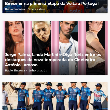
Beeceler na primeira etapa da Volta a Portugal
Rádio Sintonia
9 horas atrás
Jorge Palma, Linda Martini e Olga Roriz entre os
destaques da nova temporada do Cineteatro
António Lamoso
Rádio Sintonia
16 horas atrás