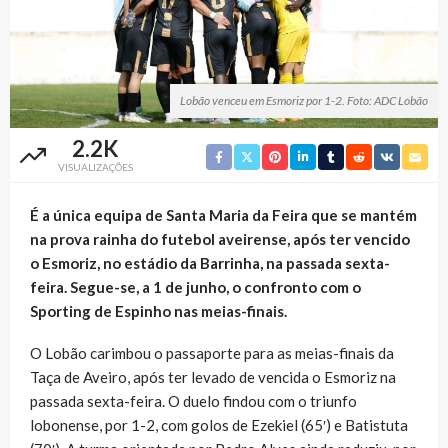
Lobão venceu em Esmoriz por 1-2. Foto: ADC Lobão
2.2K
VISUALIZAÇÕES
É a única equipa de Santa Maria da Feira que se mantém
na prova rainha do futebol aveirense, após ter vencido
o Esmoriz, no estádio da Barrinha, na passada sexta-
feira. Segue-se, a 1 de junho, o confronto com o
Sporting de Espinho nas meias-finais.
O Lobão carimbou o passaporte para as meias-finais da
Taça de Aveiro, após ter levado de vencida o Esmoriz na
passada sexta-feira. O duelo findou com o triunfo
lobonense, por 1-2, com golos de Ezekiel (65′) e Batistuta