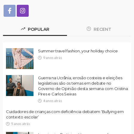
POPULAR
RECENT
Summer travel fashion, your holiday choice
9 anos atrás
Guerra na Ucrânia, erosão costeira e eleições
legislativas são os temas em debate no
Governo de Opinião desta semana com Cristina
Pires e Carlos Seixas
4 anos atrás
Cuidadores de crianças com deficiência debatem ‘Bullying em
contexto escolar’
5 anos atrás