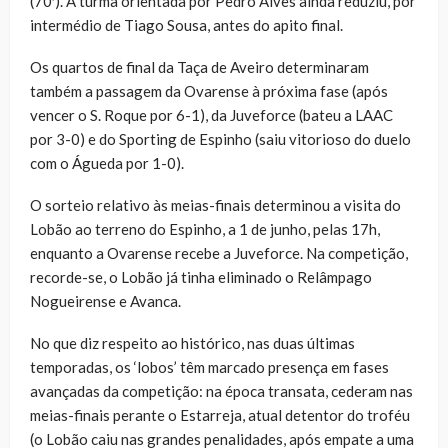
(70′). A turma orientada por Pedro Alves ainda reduziu, por
intermédio de Tiago Sousa, antes do apito final.
Os quartos de final da Taça de Aveiro determinaram
também a passagem da Ovarense à próxima fase (após
vencer o S. Roque por 6-1), da Juveforce (bateu a LAAC
por 3-0) e do Sporting de Espinho (saiu vitorioso do duelo
com o Águeda por 1-0).
O sorteio relativo às meias-finais determinou a visita do
Lobão ao terreno do Espinho, a 1 de junho, pelas 17h,
enquanto a Ovarense recebe a Juveforce. Na competição,
recorde-se, o Lobão já tinha eliminado o Relâmpago
Nogueirense e Avanca.
No que diz respeito ao histórico, nas duas últimas
temporadas, os ‘lobos’ têm marcado presença em fases
avançadas da competição: na época transata, cederam nas
meias-finais perante o Estarreja, atual detentor do troféu
(o Lobão caiu nas grandes penalidades, após empate a uma