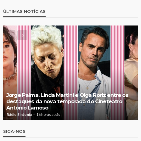
ÚLTIMAS NOTÍCIAS
Jorge Palma, Linda Martini e Olga Roriz entre os
destaques da nova temporada do Cineteatro
António Lamoso
Rádio Sintonia
16 horas atrás
SIGA-NOS