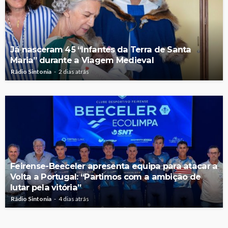
Já nasceram 45 “Infantes da Terra de Santa
Maria” durante a Viagem Medieval
Rádio Sintonia
2 dias atrás
Feirense-Beeceler apresenta equipa para atacar a
Volta a Portugal: “Partimos com a ambição de
lutar pela vitória”
Rádio Sintonia
4 dias atrás