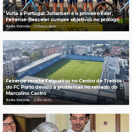
Volta a Portugal: Johansen é o primeiro líder,
Feirense-Beeceler cumpre objetivos no prólogo
Rádio Sintonia
21 horas atrás
Feirense recebe Felgueiras no Centro de Treinos
do FC Porto devido a problemas no relvado do
Marcolino Castro
Rádio Sintonia
2 dias atrás