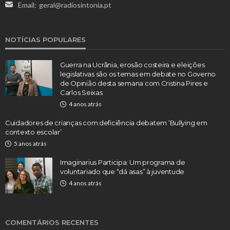
Email:
geral@radiosintonia.pt
NOTÍCIAS POPULARES
Guerra na Ucrânia, erosão costeira e eleições
legislativas são os temas em debate no Governo
de Opinião desta semana com Cristina Pires e
Carlos Seixas
4 anos atrás
Cuidadores de crianças com deficiência debatem ‘Bullying em
contexto escolar’
5 anos atrás
Imaginarius Participa: Um programa de
voluntariado que “dá asas” à juventude
4 anos atrás
COMENTÁRIOS RECENTES