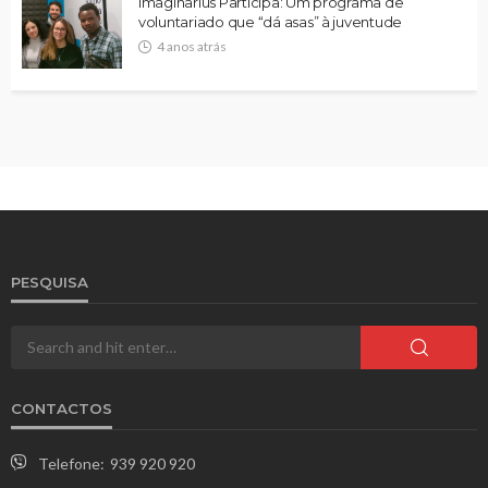
Imaginarius Participa: Um programa de
voluntariado que “dá asas” à juventude
4 anos atrás
PESQUISA
CONTACTOS
Telefone:
939 920 920