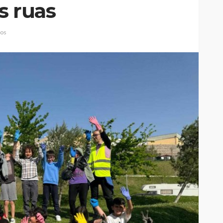
s ruas
ios
elgueiras
nos do FC
Abner González foi o
oblemas
melhor da Feirense-
colino
Beeceler na primeira etapa
da Volta a Portugal
Rádio Sintonia
11 horas atrás