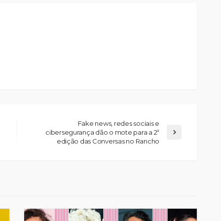
Fake news, redes sociais e
cibersegurança dão o mote para a 2ª
edição das Conversas no Rancho