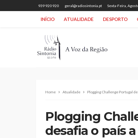
939 920 920
geral@radiosintonia.pt
Sexta-Feira, Agost
INÍCIO
ATUALIDADE
DESPORTO
Home
Atualidade
Plogging Challenge Portugal des
Plogging Chall
desafia o país 