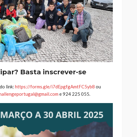
ipar? Basta inscrever-se
do link:
https://forms.gle/i7dEpgfgAmtFC5yb8
ou
hallengeportugal@gmail.com
e 924 225 055.