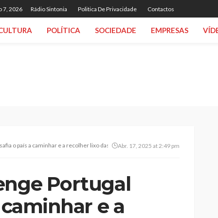
o 7, 2026
Rádio Sintonia
Politica De Privacidade
Contactos
CULTURA
POLÍTICA
SOCIEDADE
EMPRESAS
VÍD
afia o país a caminhar e a recolher lixo das ruas
Abr. 17, 2025 at 2:49 pm
enge Portugal
a caminhar e a