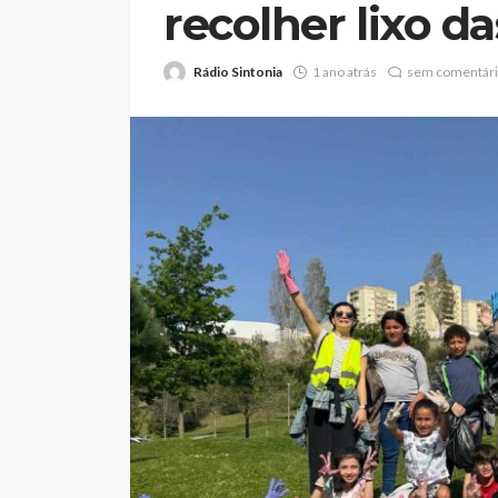
recolher lixo da
Rádio Sintonia
1 ano atrás
sem comentár
Feirense recebe F
no Centro de Trei
Porto devido a pr
no relvado do Mar
Castro
Rádio Sintonia
2 dias atrás