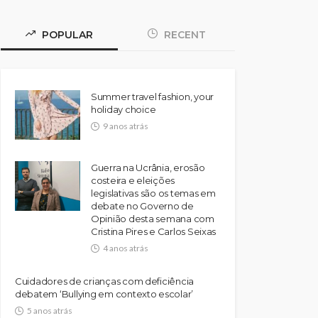
POPULAR
RECENT
Summer travel fashion, your
holiday choice
9 anos atrás
Guerra na Ucrânia, erosão
costeira e eleições
legislativas são os temas em
debate no Governo de
Opinião desta semana com
Cristina Pires e Carlos Seixas
4 anos atrás
Cuidadores de crianças com deficiência
debatem ‘Bullying em contexto escolar’
5 anos atrás