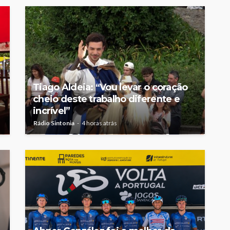
Tiago Aldeia: “Vou levar o coração
cheio deste trabalho diferente e
incrível”
Rádio Sintonia
4 horas atrás