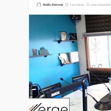
Rádio Sintonia
1 ano atrás
sem comentár
Abner González foi
melhor da Feirens
Beeceler na prime
da Volta a Portuga
Rádio Sintonia
20 horas atrás