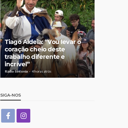
Tiago Aldeia: “Vou levar o
Mulher de
coração cheio deste
suspeita 
trabalho diferente e
doméstic
incrível”
crianças
Rádio Sintonia
4 horas atrás
Rádio Sintonia
7
SIGA-NOS