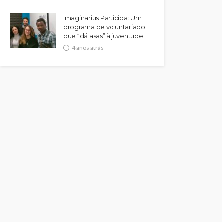
Imaginarius Participa: Um
programa de voluntariado
que “dá asas” à juventude
4 anos atrás