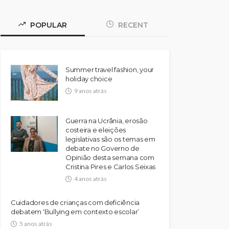
POPULAR
RECENT
Summer travel fashion, your
holiday choice
9 anos atrás
Guerra na Ucrânia, erosão
costeira e eleições
legislativas são os temas em
debate no Governo de
Opinião desta semana com
Cristina Pires e Carlos Seixas
4 anos atrás
Cuidadores de crianças com deficiência
debatem ‘Bullying em contexto escolar’
5 anos atrás