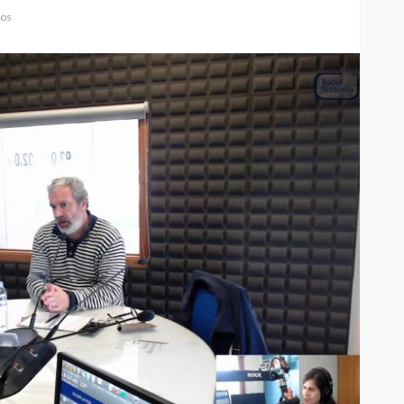
ios
Custódia Gallego:
 o
“Reconheci que esta
e-
mulher talvez tenha sido
ira etapa
uma das primeiras
l
feministas”
Rádio Sintonia
4 horas atrás