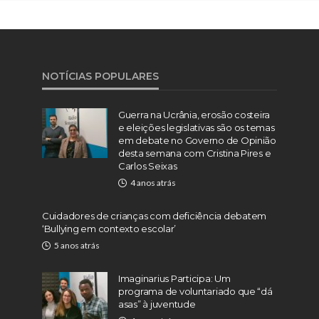
NOTÍCIAS POPULARES
Guerra na Ucrânia, erosão costeira
e eleições legislativas são os temas
em debate no Governo de Opinião
desta semana com Cristina Pires e
Carlos Seixas
4 anos atrás
Cuidadores de crianças com deficiência debatem
‘Bullying em contexto escolar’
5 anos atrás
Imaginarius Participa: Um
programa de voluntariado que “dá
asas” à juventude