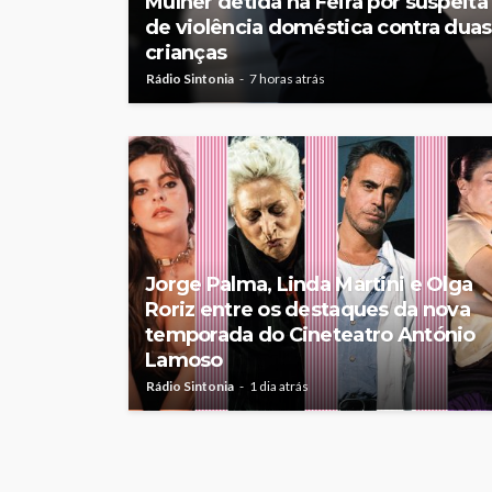
Mulher detida na Feira por suspeita
de violência doméstica contra duas
crianças
Rádio Sintonia
7 horas atrás
Jorge Palma, Linda Martini e Olga
Roriz entre os destaques da nova
temporada do Cineteatro António
Lamoso
Rádio Sintonia
1 dia atrás