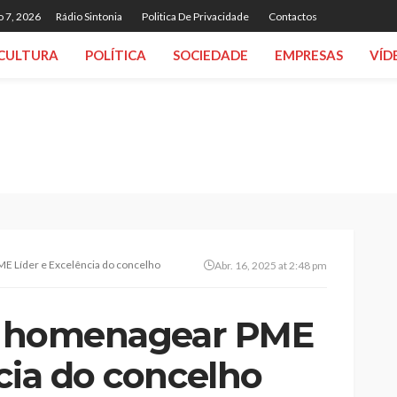
o 7, 2026
Rádio Sintonia
Politica De Privacidade
Contactos
CULTURA
POLÍTICA
SOCIEDADE
EMPRESAS
VÍD
ME Líder e Excelência do concelho
Abr. 16, 2025 at 2:48 pm
 a homenagear PME
cia do concelho