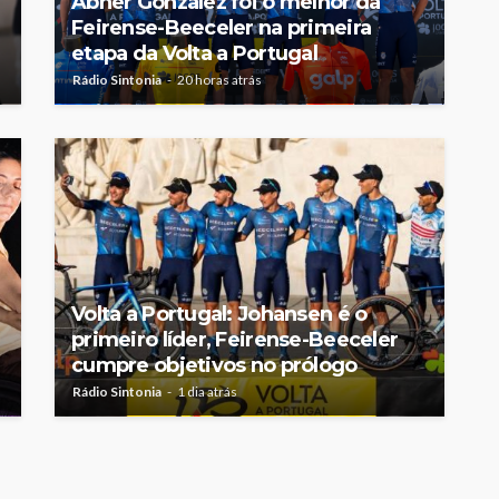
Abner González foi o melhor da
Feirense-Beeceler na primeira
etapa da Volta a Portugal
Rádio Sintonia
20 horas atrás
Volta a Portugal: Johansen é o
primeiro líder, Feirense-Beeceler
cumpre objetivos no prólogo
Rádio Sintonia
1 dia atrás