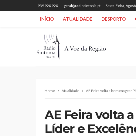
939 920 920
geral@radiosintonia.pt
Sexta-Feira, Agost
INÍCIO
ATUALIDADE
DESPORTO
Home
Atualidade
AE Feira volta a homenagear P
AE Feira volta
Líder e Excelên