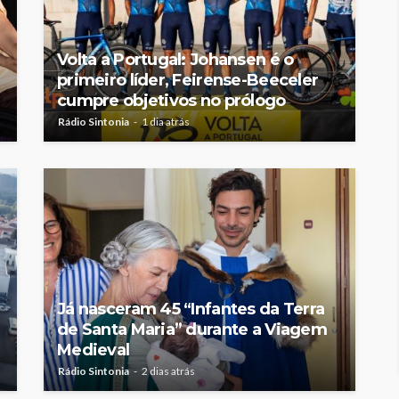
Volta a Portugal: Johansen é o
primeiro líder, Feirense-Beeceler
cumpre objetivos no prólogo
Rádio Sintonia
1 dia atrás
Já nasceram 45 “Infantes da Terra
de Santa Maria” durante a Viagem
Medieval
Rádio Sintonia
2 dias atrás