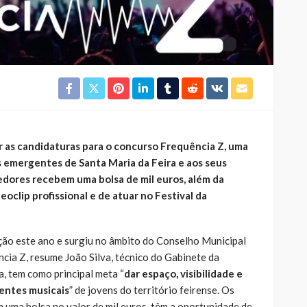
er as candidaturas para o concurso Frequência Z, uma
as emergentes de Santa Maria da Feira e aos seus
edores recebem uma bolsa de mil euros, além da
oclip profissional e de atuar no Festival da
ição este ano e surgiu no âmbito do Conselho Municipal
cia Z, resume João Silva, técnico do Gabinete da
a, tem como principal meta “
dar espaço, visibilidade e
entes musicais
” de jovens do território feirense.
Os
 uma bolsa no valor de mil euros, têm a oportunidade de