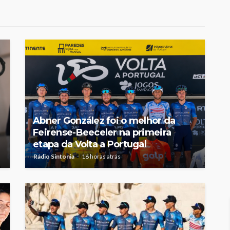
eirense-
suspeita de violência
bjetivos
doméstica contra duas
crianças
Rádio Sintonia
3 horas atrás
Abner González foi o melhor da
Feirense-Beeceler na primeira
etapa da Volta a Portugal
Rádio Sintonia
16 horas atrás