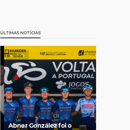
ÚLTIMAS NOTÍCIAS
Jorge Pal
Abner González foi o
Olga Rori