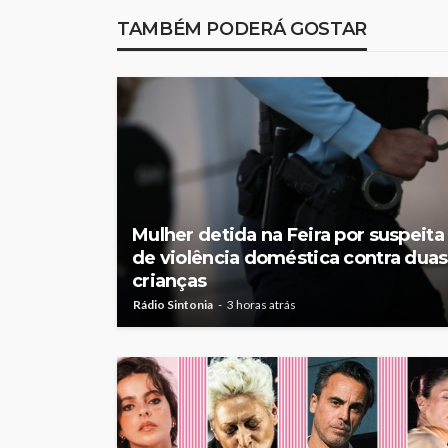
o primeiro líder, F
TAMBÉM PODERÁ GOSTAR
Beeceler cumpre o
no prólogo
Rádio Sintonia
1 dia atrás
Mulher detida na Feira por suspeita
de violência doméstica contra duas
crianças
Rádio Sintonia
3 horas atrás