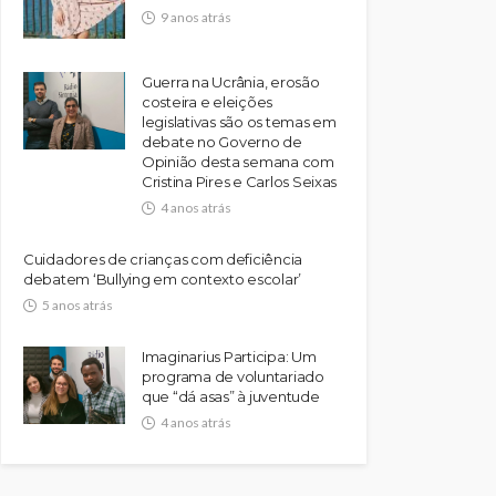
9 anos atrás
Guerra na Ucrânia, erosão
costeira e eleições
legislativas são os temas em
debate no Governo de
Opinião desta semana com
Cristina Pires e Carlos Seixas
4 anos atrás
Cuidadores de crianças com deficiência
debatem ‘Bullying em contexto escolar’
5 anos atrás
Imaginarius Participa: Um
programa de voluntariado
que “dá asas” à juventude
4 anos atrás