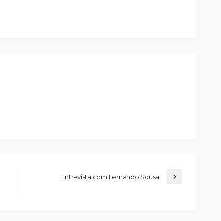
Entrevista com Fernando Sousa
Johansen é
Mulher detida na Feira por