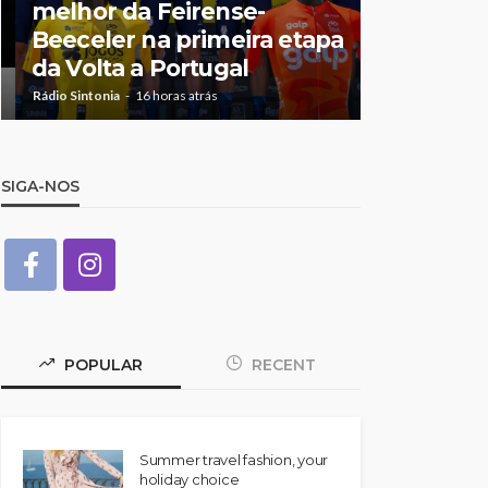
melhor da Feirense-
destaque
Beeceler na primeira etapa
temporad
da Volta a Portugal
António 
Rádio Sintonia
16 horas atrás
Rádio Sintonia
2
SIGA-NOS
POPULAR
RECENT
Summer travel fashion, your
holiday choice