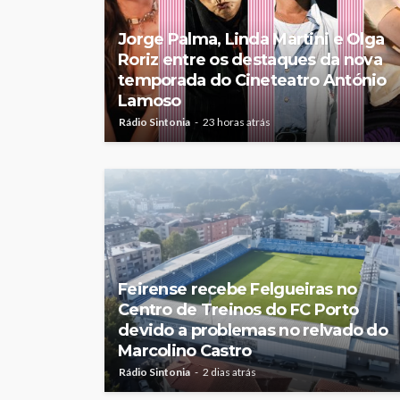
Jorge Palma, Linda Martini e Olga
Roriz entre os destaques da nova
temporada do Cineteatro António
Lamoso
Rádio Sintonia
23 horas atrás
Feirense recebe Felgueiras no
Centro de Treinos do FC Porto
devido a problemas no relvado do
Marcolino Castro
Rádio Sintonia
2 dias atrás