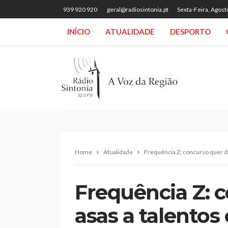
939 920 920
geral@radiosintonia.pt
Sexta-Feira, Agost
INÍCIO
ATUALIDADE
DESPORTO
Home
Atualidade
Frequência Z: concurso quer d
Frequência Z: 
asas a talento