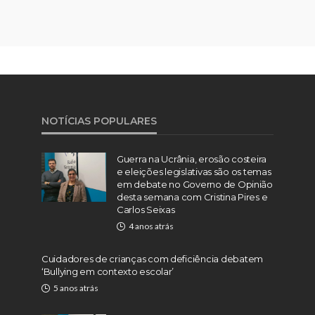
NOTÍCIAS POPULARES
Guerra na Ucrânia, erosão costeira
e eleições legislativas são os temas
em debate no Governo de Opinião
desta semana com Cristina Pires e
Carlos Seixas
4 anos atrás
Cuidadores de crianças com deficiência debatem
‘Bullying em contexto escolar’
5 anos atrás