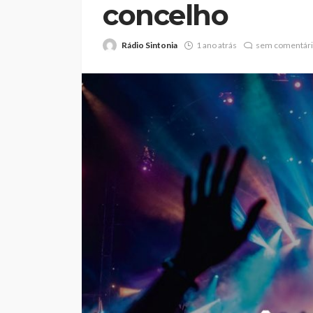
concelho
Rádio Sintonia
1 ano atrás
sem comentár