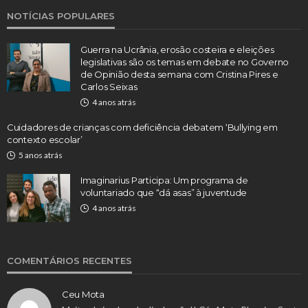
NOTÍCIAS POPULARES
Guerra na Ucrânia, erosão costeira e eleições
legislativas são os temas em debate no Governo
de Opinião desta semana com Cristina Pires e
Carlos Seixas
4 anos atrás
Cuidadores de crianças com deficiência debatem ‘Bullying em
contexto escolar’
5 anos atrás
Imaginarius Participa: Um programa de
voluntariado que “dá asas” à juventude
4 anos atrás
COMENTÁRIOS RECENTES
Ceu Mota