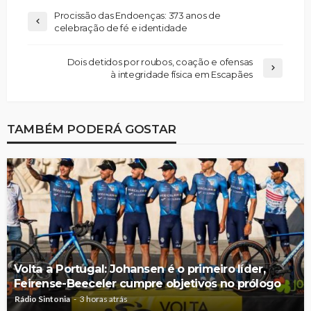
Procissão das Endoenças: 373 anos de
celebração de fé e identidade
Dois detidos por roubos, coação e ofensas
à integridade física em Escapães
TAMBÉM PODERÁ GOSTAR
Volta a Portugal: Johansen é o primeiro líder,
Feirense-Beeceler cumpre objetivos no prólogo
Rádio Sintonia
3 horas atrás