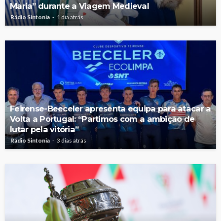
Maria” durante a Viagem Medieval
Rádio Sintonia
1 dia atrás
Feirense-Beeceler apresenta equipa para atacar a
Volta a Portugal: “Partimos com a ambição de
lutar pela vitória”
Rádio Sintonia
3 dias atrás