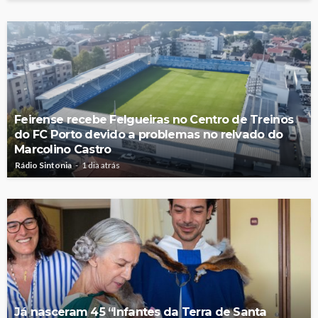
Feirense recebe Felgueiras no Centro de Treinos
do FC Porto devido a problemas no relvado do
Marcolino Castro
Rádio Sintonia
1 dia atrás
Já nasceram 45 “Infantes da Terra de Santa