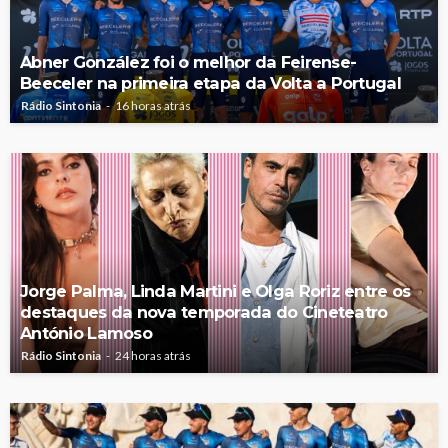
Abner González foi o melhor da Feirense-
Beeceler na primeira etapa da Volta a Portugal
Rádio Sintonia
16 horas atrás
Jorge Palma, Linda Martini e Olga Roriz entre os
destaques da nova temporada do Cineteatro
António Lamoso
Rádio Sintonia
24 horas atrás