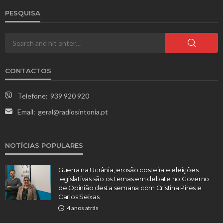
PESQUISA
CONTACTOS
Telefone:
939 920 920
Email:
geral@radiosintonia.pt
NOTÍCIAS POPULARES
Guerra na Ucrânia, erosão costeira e eleições
legislativas são os temas em debate no Governo
de Opinião desta semana com Cristina Pires e
Carlos Seixas
4 anos atrás