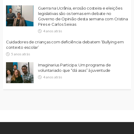
Guerra na Ucrânia, erosão costeira e eleições
legislativas são os temas em debate no
Governo de Opinião desta semana com Cristina
Pires e Carlos Seixas
4 anos atrás
Cuidadores de crianças com deficiência debatem ‘Bullying em
contexto escolar’
5 anos atrás
Imaginarius Participa: Um programa de
voluntariado que “dá asas” à juventude
4 anos atrás