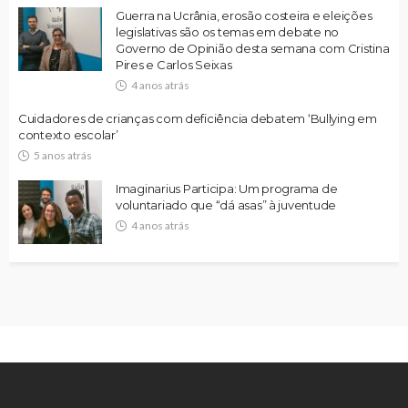
Guerra na Ucrânia, erosão costeira e eleições
legislativas são os temas em debate no
Governo de Opinião desta semana com Cristina
Pires e Carlos Seixas
4 anos atrás
Cuidadores de crianças com deficiência debatem ‘Bullying em
contexto escolar’
5 anos atrás
Imaginarius Participa: Um programa de
voluntariado que “dá asas” à juventude
4 anos atrás