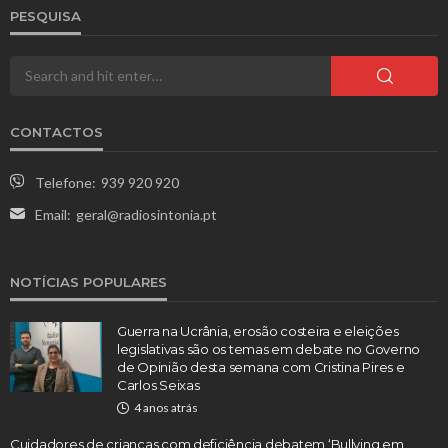
PESQUISA
CONTACTOS
Telefone:
939 920 920
Email:
geral@radiosintonia.pt
NOTÍCIAS POPULARES
Guerra na Ucrânia, erosão costeira e eleições
legislativas são os temas em debate no Governo
de Opinião desta semana com Cristina Pires e
Carlos Seixas
4 anos atrás
Cuidadores de crianças com deficiência debatem ‘Bullying em