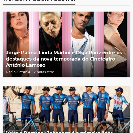
Jorge Palma, Linda Martini e Olga Roriz entre os
destaques da nova temporada do Cineteatro
António Lamoso
Rádio Sintonia
6 horas atrás
Volta a Portugal: Johansen é o primeiro líder,