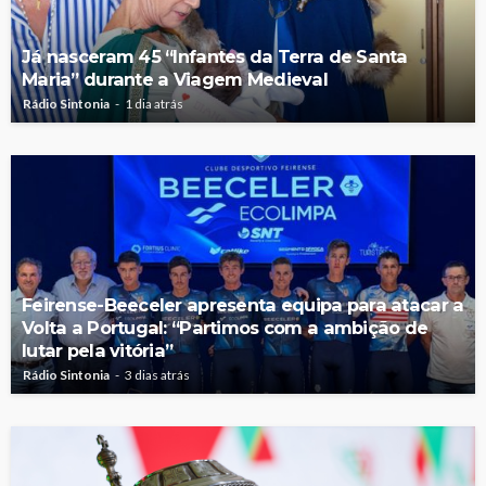
Já nasceram 45 “Infantes da Terra de Santa
Maria” durante a Viagem Medieval
Rádio Sintonia
1 dia atrás
Feirense-Beeceler apresenta equipa para atacar a
Volta a Portugal: “Partimos com a ambição de
lutar pela vitória”
Rádio Sintonia
3 dias atrás