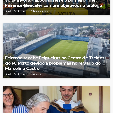
Feirense-Beeceler cumpre objetivos no prólogo
Rádio Sintonia
11 horas atrás
Feirense recebe Felgueiras no Centro de Treinos
do FC Porto devido a problemas no relvado do
Marcolino Castro
Rádio Sintonia
1 dia atrás