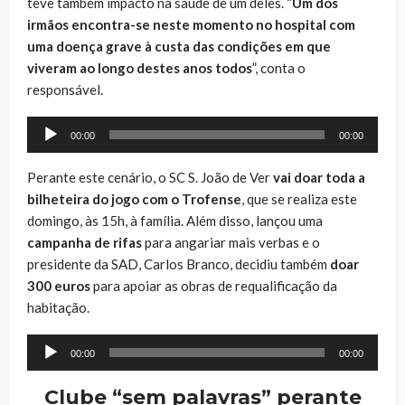
teve também impacto na saúde de um deles. “
Um dos
irmãos encontra-se neste momento no hospital com
uma doença grave à custa das condições em que
viveram ao longo destes anos todos
”, conta o
responsável.
Reprodutor
00:00
00:00
de
áudio
Perante este cenário, o SC S. João de Ver
vai doar toda a
bilheteira do jogo com o Trofense
, que se realiza este
domingo, às 15h, à família. Além disso, lançou uma
campanha de rifas
para angariar mais verbas e o
presidente da SAD, Carlos Branco, decidiu também
doar
300 euros
para apoiar as obras de requalificação da
habitação.
Reprodutor
00:00
00:00
de
áudio
Clube “sem palavras” perante