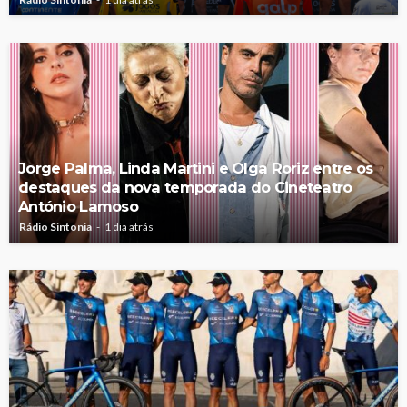
Jorge Palma, Linda Martini e Olga Roriz entre os
destaques da nova temporada do Cineteatro
António Lamoso
Rádio Sintonia
1 dia atrás