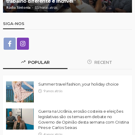
trabalho diferente e incrível”
Rádio Sintonia
11 horas atrás
SIGA-NOS
POPULAR
RECENT
Summer travel fashion, your holiday choice
9 anos atrás
Guerra na Ucrânia, erosão costeira e eleições
legislativas são os temas em debate no
Governo de Opinião desta semana com Cristina
Pires e Carlos Seixas
4 anos atrás