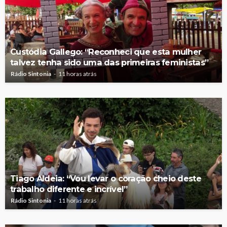
Custódia Gallego: “Reconheci que esta mulher
talvez tenha sido uma das primeiras feministas”
Rádio Sintonia
11 horas atrás
Tiago Aldeia: “Vou levar o coração cheio deste
trabalho diferente e incrível”
Rádio Sintonia
11 horas atrás