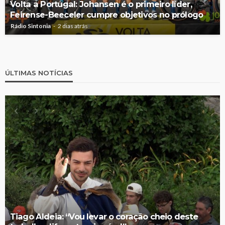
Volta a Portugal: Johansen é o primeiro líder,
Feirense-Beeceler cumpre objetivos no prólogo
Rádio Sintonia
2 dias atrás
ÚLTIMAS NOTÍCIAS
Tiago Aldeia: “Vou levar o coração cheio deste