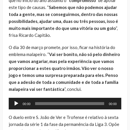
que no início do ano assumiu o “
compromisso
” de apoiar
este tipo de causas. “
Sabemos que não podemos ajudar
toda a gente, mas se conseguirmos, dentro das nossas
possibilidades, ajudar uma, duas ou três pessoas, isso é
muito mais importante do que uma vitória ou um golo
”,
frisa Ricardo Capitão.
O dia 30 de março promete, por isso, ficar na história do
emblema malapeiro. “
Vai ser bonito, não só pelo dinheiro
que vamos angariar, mas pela experiência que vamos
proporcionar a estes quatro irmãos. Vão ver o nosso
jogo e temos uma surpresa preparada para eles. Penso
que a adesão de toda a comunidade e de toda a família
malapeira vai ser fantástica
”, conclui.
Reprodutor
00:00
00:00
de
áudio
O duelo entre S. João de Ver e Trofense é relativo à sexta
jornada da série 1 da fase da permanência da Liga 3. Opõe