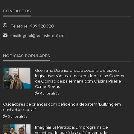
CONTACTOS
Telefone:
939 920 920
Email:
geral@radiosintonia.pt
NOTÍCIAS POPULARES
Guerra na Ucrânia, erosão costeira e eleições
legislativas são os temas em debate no Governo
de Opinião desta semana com Cristina Pires e
Carlos Seixas
4 anos atrás
Cuidadores de crianças com deficiência debatem ‘Bullying em
contexto escolar’
5 anos atrás
Imaginarius Participa: Um programa de
voluntariado que “dá asas” à juventude