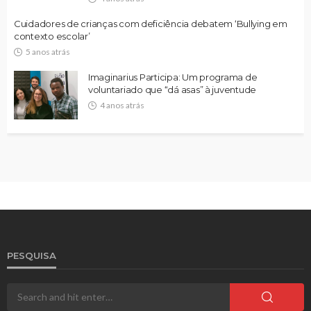
Cuidadores de crianças com deficiência debatem ‘Bullying em
contexto escolar’
5 anos atrás
Imaginarius Participa: Um programa de
voluntariado que “dá asas” à juventude
4 anos atrás
PESQUISA