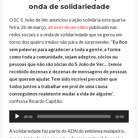
onda de solidariedade
O SC S. João de Ver anunciou a ação solidária esta quarta-
feira, 26 de março,
através de um vídeo
publicado nas
redes sociais e a onda de solidariedade que se gerou em
torno dos quatro irmãos não pára de surpreender. “
Eu fico
sem palavras para agradecer a toda a gente, a forma
como toda a comunidade, sejam adeptos, sócios ou
pessoas que não são sócias do S. João de Ver… temos
recebido dezenas e dezenas de mensagens de pessoas
que querem ajudar. Tem sido incrível perceber que
todos juntos a trabalhar em prol de uma causa
conseguimos realmente mudar a vida de alguém
”,
confessa Ricardo Capitão.
Reprodutor
00:00
00:00
de
áudio
A solidariedade faz parte do ADN do emblema malapeiro,