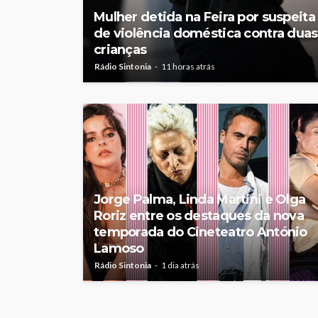
Mulher detida na Feira por suspeita
de violência doméstica contra duas
crianças
Rádio Sintonia
11 horas atrás
Jorge Palma, Linda Martini e Olga
Roriz entre os destaques da nova
temporada do Cineteatro António
Lamoso
Rádio Sintonia
1 dia atrás