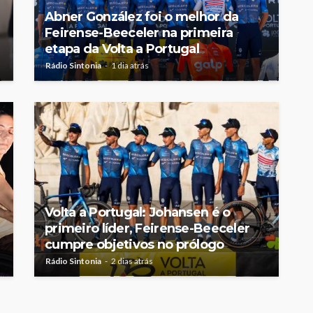
Abner González foi o melhor da
Feirense-Beeceler na primeira
etapa da Volta a Portugal
Rádio Sintonia
1 dia atrás
Volta a Portugal: Johansen é o
primeiro líder, Feirense-Beeceler
cumpre objetivos no prólogo
Rádio Sintonia
2 dias atrás