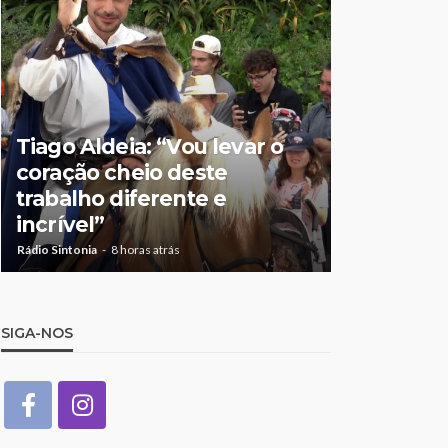
Tiago Aldeia: “Vou levar o
Mulher de
coração cheio deste
suspeita 
trabalho diferente e
doméstic
incrível”
crianças
Rádio Sintonia
8 horas atrás
Rádio Sintonia
1
SIGA-NOS