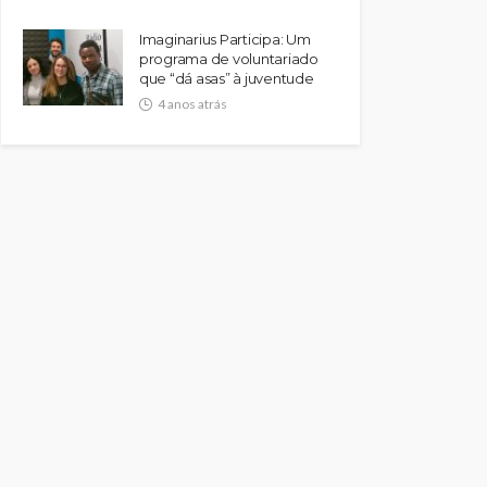
Imaginarius Participa: Um
programa de voluntariado
que “dá asas” à juventude
4 anos atrás