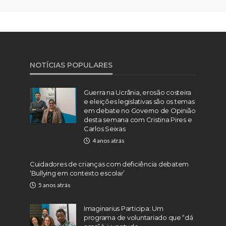
NOTÍCIAS POPULARES
Guerra na Ucrânia, erosão costeira
e eleições legislativas são os temas
em debate no Governo de Opinião
desta semana com Cristina Pires e
Carlos Seixas
4 anos atrás
Cuidadores de crianças com deficiência debatem
‘Bullying em contexto escolar’
5 anos atrás
Imaginarius Participa: Um
programa de voluntariado que “dá