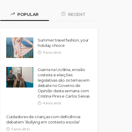
POPULAR
RECENT
Summer travel fashion, your
holiday choice
9 anos atrás
Guerra na Ucrânia, erosão
costeira e eleições
legislativas são os temas em
debate no Governo de
Opinião desta semana com
Cristina Pires e Carlos Seixas
4 anos atrás
Cuidadores de crianças com deficiência
debatem ‘Bullying em contexto escolar’
5 anos atrás