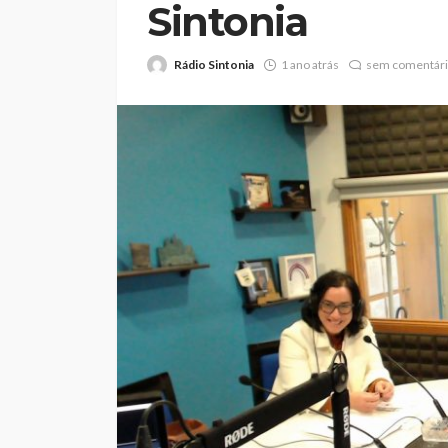
Sintonia
Rádio Sintonia
1 ano atrás
sem comentár
Abner González foi
melhor da Feirens
Beeceler na prime
da Volta a Portuga
Rádio Sintonia
1 dia atrás