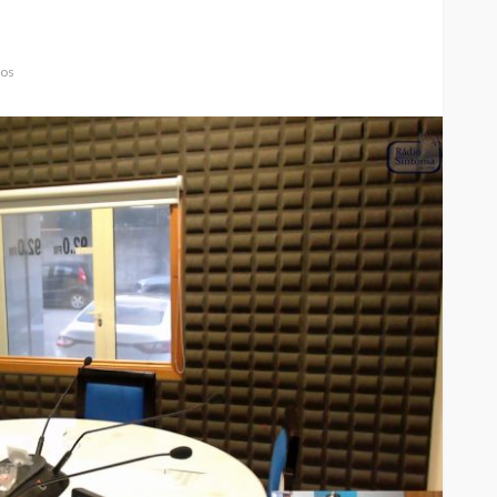
ios
Custódia Gallego:
 o
“Reconheci que esta
e-
mulher talvez tenha sido
ira etapa
uma das primeiras
l
feministas”
Rádio Sintonia
8 horas atrás