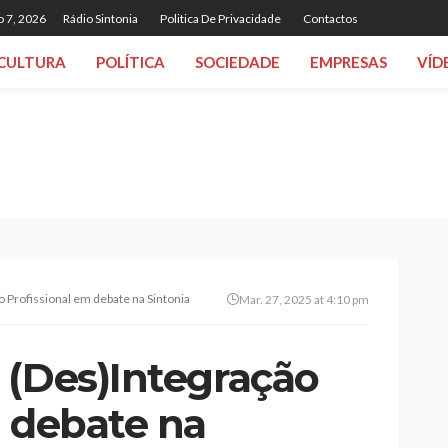
o 7, 2026
Rádio Sintonia
Politica De Privacidade
Contactos
CULTURA
POLÍTICA
SOCIEDADE
EMPRESAS
VÍD
 Profissional em debate na Sintonia
Mar. 27, 2025 at 4:10 pm
 (Des)Integração
m debate na