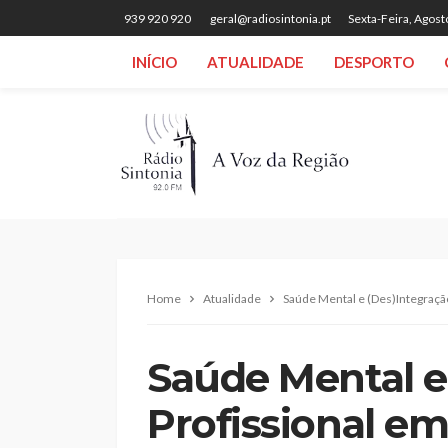
939 920 920
geral@radiosintonia.pt
Sexta-Feira, Agost
INÍCIO
ATUALIDADE
DESPORTO
Home
Atualidade
Saúde Mental e (Des)Integração
Saúde Mental e
Profissional e