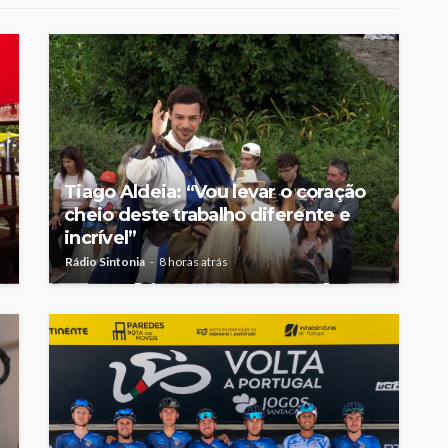
Tiago Aldeia: “Vou levar o coração
cheio deste trabalho diferente e
incrível”
Rádio Sintonia
8 horas atrás