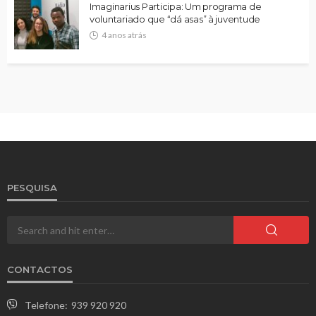
Imaginarius Participa: Um programa de
voluntariado que “dá asas” à juventude
4 anos atrás
PESQUISA
CONTACTOS
Telefone:
939 920 920