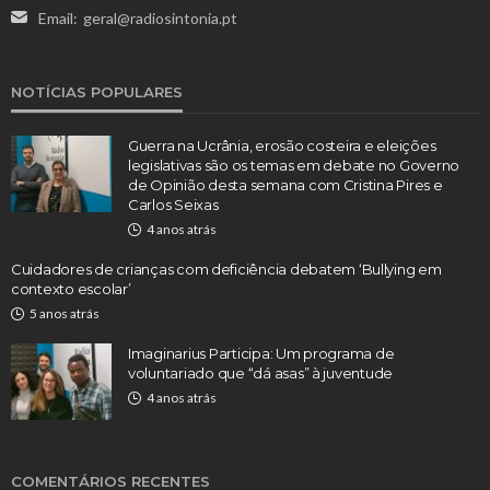
Email:
geral@radiosintonia.pt
NOTÍCIAS POPULARES
Guerra na Ucrânia, erosão costeira e eleições
legislativas são os temas em debate no Governo
de Opinião desta semana com Cristina Pires e
Carlos Seixas
4 anos atrás
Cuidadores de crianças com deficiência debatem ‘Bullying em
contexto escolar’
5 anos atrás
Imaginarius Participa: Um programa de
voluntariado que “dá asas” à juventude
4 anos atrás
COMENTÁRIOS RECENTES