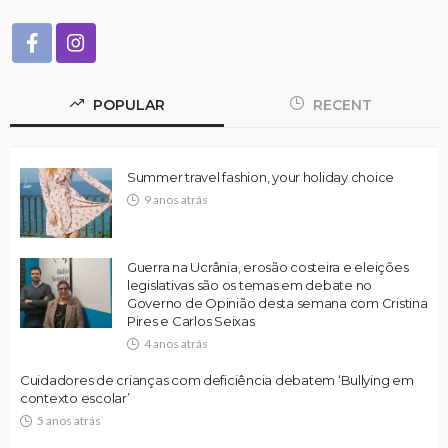
POPULAR
RECENT
Summer travel fashion, your holiday choice
9 anos atrás
Guerra na Ucrânia, erosão costeira e eleições
legislativas são os temas em debate no
Governo de Opinião desta semana com Cristina
Pires e Carlos Seixas
4 anos atrás
Cuidadores de crianças com deficiência debatem ‘Bullying em
contexto escolar’
5 anos atrás