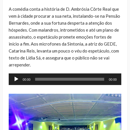
A comédia conta a história de D. Ambrósia Côrte Real que
vem à cidade procurar a sua neta, instalando-se na Pensão
Bernardes, onde a sua fortuna desperta a atenção dos
hóspedes. Com malandros, intrometidos e até um plano de
assassinato, o espetáculo promete emoções fortes de
início a fim. Aos microfones da Sintonia, a atriz do GEDE,
Catarina Reis, levanta um pouco o véu do espetáculo, com
texto de Lídia Sá, e assegura que o público não se vai
arrepender.
Reprodutor
00:00
00:00
de
áudio