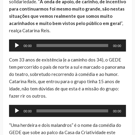
solidariedade. “
A onda de apoio, de carinho, de incentivo
para continuarmos foi mesmo muito grande, são nestas
situações que vemos realmente que somos muito
acarinhados e muito bem vistos pelo público em geral
“,
realça Catarina Reis.
Reprodutor
00:00
00:00
de
áudio
Com 33 anos de existência (e a caminho dos 34), o GEDE
tem percorrido o país de norte a sul e marcado o panorama
do teatro, sobretudo recorrendo à comédia e ao humor.
Catarina Reis, que entrou para o grupo tinha 15 anos de
idade, não tem dúvidas de que esta é a missão do grupo:
fazer rir os outros.
Reprodutor
00:00
00:00
de
áudio
“Uma herdeira e dois malandros” é o nome da comédia do
GEDE que sobe ao palco da Casa da Criatividade este