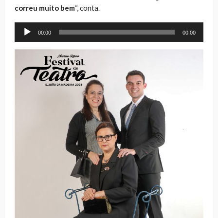
correu muito bem
“, conta.
Reprodutor
00:00
00:00
de
áudio