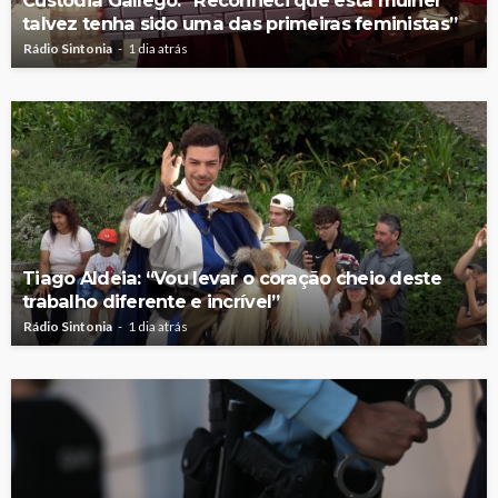
Custódia Gallego: “Reconheci que esta mulher
talvez tenha sido uma das primeiras feministas”
Rádio Sintonia
1 dia atrás
Tiago Aldeia: “Vou levar o coração cheio deste
trabalho diferente e incrível”
Rádio Sintonia
1 dia atrás