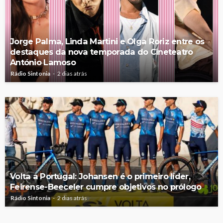
Jorge Palma, Linda Martini e Olga Roriz entre os
destaques da nova temporada do Cineteatro
António Lamoso
Rádio Sintonia
2 dias atrás
Volta a Portugal: Johansen é o primeiro líder,
Feirense-Beeceler cumpre objetivos no prólogo
Rádio Sintonia
2 dias atrás