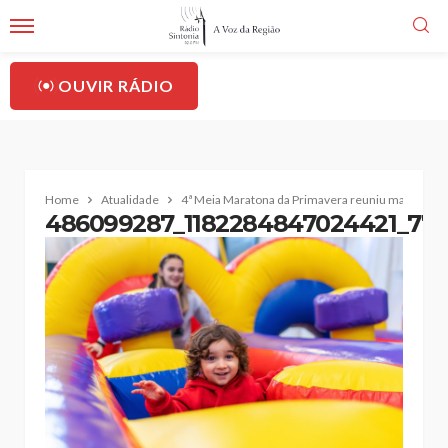
OUVIR RÁDIO
Home
Atualidade
4ª Meia Maratona da Primavera reuniu mais de 150
486099287_1182284847024421_770