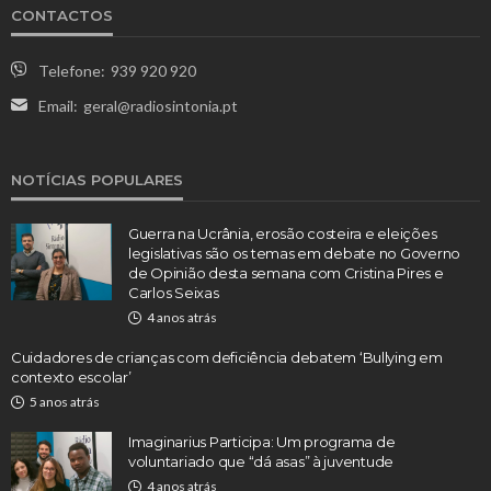
CONTACTOS
Telefone:
939 920 920
Email:
geral@radiosintonia.pt
NOTÍCIAS POPULARES
Guerra na Ucrânia, erosão costeira e eleições
legislativas são os temas em debate no Governo
de Opinião desta semana com Cristina Pires e
Carlos Seixas
4 anos atrás
Cuidadores de crianças com deficiência debatem ‘Bullying em
contexto escolar’
5 anos atrás
Imaginarius Participa: Um programa de
voluntariado que “dá asas” à juventude
4 anos atrás