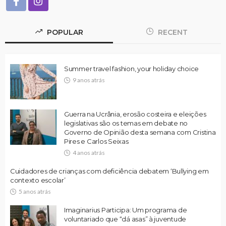
POPULAR
RECENT
Summer travel fashion, your holiday choice
9 anos atrás
Guerra na Ucrânia, erosão costeira e eleições
legislativas são os temas em debate no
Governo de Opinião desta semana com Cristina
Pires e Carlos Seixas
4 anos atrás
Cuidadores de crianças com deficiência debatem ‘Bullying em
contexto escolar’
5 anos atrás
Imaginarius Participa: Um programa de
voluntariado que “dá asas” à juventude