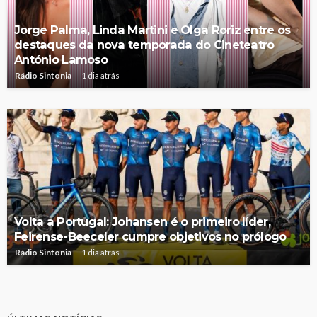
Jorge Palma, Linda Martini e Olga Roriz entre os
destaques da nova temporada do Cineteatro
António Lamoso
Rádio Sintonia
1 dia atrás
Volta a Portugal: Johansen é o primeiro líder,
Feirense-Beeceler cumpre objetivos no prólogo
Rádio Sintonia
1 dia atrás