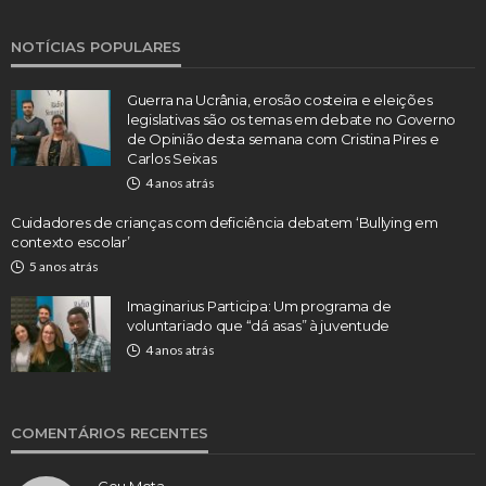
NOTÍCIAS POPULARES
Guerra na Ucrânia, erosão costeira e eleições
legislativas são os temas em debate no Governo
de Opinião desta semana com Cristina Pires e
Carlos Seixas
4 anos atrás
Cuidadores de crianças com deficiência debatem ‘Bullying em
contexto escolar’
5 anos atrás
Imaginarius Participa: Um programa de
voluntariado que “dá asas” à juventude
4 anos atrás
COMENTÁRIOS RECENTES