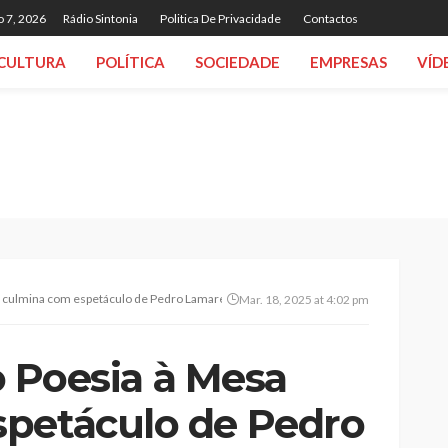
o 7, 2026
Rádio Sintonia
Politica De Privacidade
Contactos
CULTURA
POLÍTICA
SOCIEDADE
EMPRESAS
VÍD
sa culmina com espetáculo de Pedro Lamares e Ana Dias
Mar. 18, 2025 at 4:02 pm
io Poesia à Mesa
petáculo de Pedro