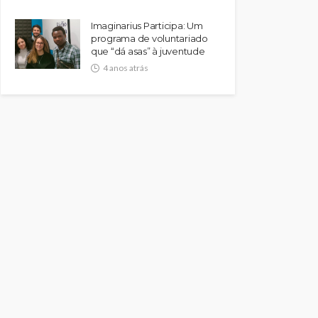
Imaginarius Participa: Um
programa de voluntariado
que “dá asas” à juventude
4 anos atrás