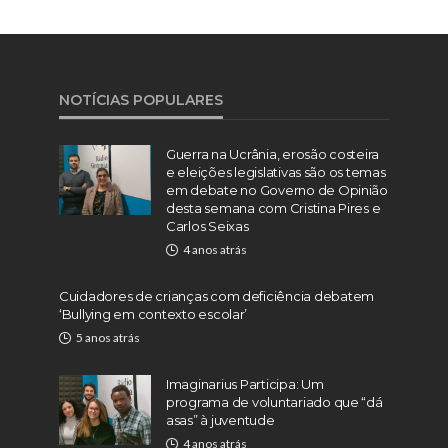
NOTÍCIAS POPULARES
Guerra na Ucrânia, erosão costeira
e eleições legislativas são os temas
em debate no Governo de Opinião
desta semana com Cristina Pires e
Carlos Seixas
4 anos atrás
Cuidadores de crianças com deficiência debatem
‘Bullying em contexto escolar’
5 anos atrás
Imaginarius Participa: Um
programa de voluntariado que “dá
asas” à juventude
4 anos atrás