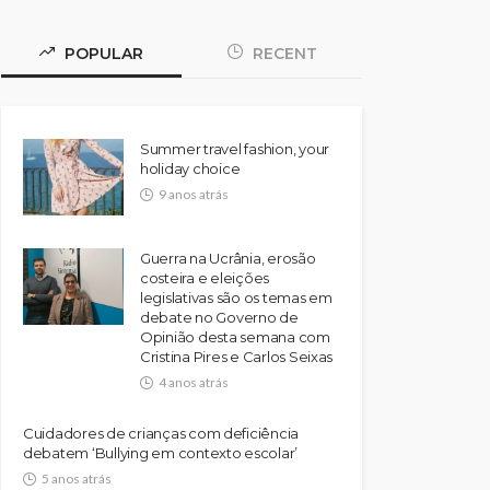
POPULAR
RECENT
Summer travel fashion, your
holiday choice
9 anos atrás
Guerra na Ucrânia, erosão
costeira e eleições
legislativas são os temas em
debate no Governo de
Opinião desta semana com
Cristina Pires e Carlos Seixas
4 anos atrás
Cuidadores de crianças com deficiência
debatem ‘Bullying em contexto escolar’
5 anos atrás