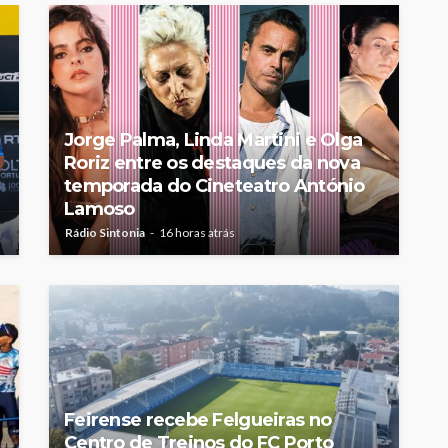
Jorge Palma, Linda Martini e Olga
Roriz entre os destaques da nova
temporada do Cineteatro António
Lamoso
Rádio Sintonia
16 horas atrás
Feirense recebe Felgueiras no
Centro de Treinos do FC Porto