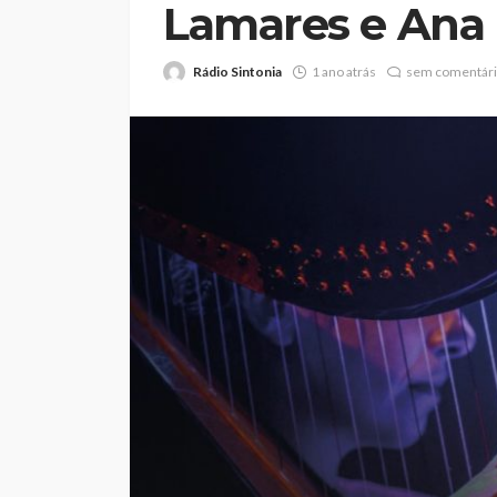
Lamares e Ana 
Rádio Sintonia
1 ano atrás
sem comentár
Feirense recebe F
no Centro de Trei
Porto devido a pr
no relvado do Mar
Castro
Rádio Sintonia
2 dias atrás