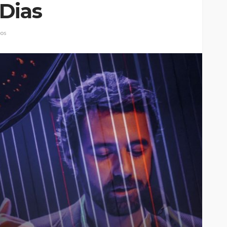
Dias
ios
elgueiras
nos do FC
Abner González foi o
oblemas
melhor da Feirense-
colino
Beeceler na primeira etapa
da Volta a Portugal
Rádio Sintonia
8 horas atrás