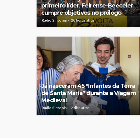
primeiro líder, Feirense-Beeceler
cumpre objetivos no prólogo
Rádio Sintonia
20 horas atrás
Já nasceram 45 “Infantes da Terra
de Santa Maria” durante a Viagem
Medieval
Rádio Sintonia
2 dias atrás