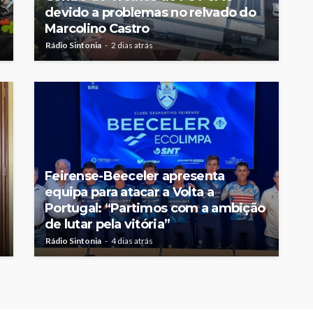
devido a problemas no relvado do
Marcolino Castro
Rádio Sintonia
2 dias atrás
Feirense-Beeceler apresenta
equipa para atacar a Volta a
Portugal: “Partimos com a ambição
de lutar pela vitória”
Rádio Sintonia
4 dias atrás