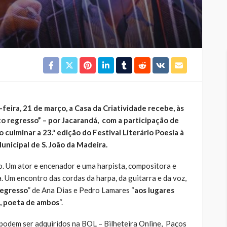
feira, 21 de março, a Casa da Criatividade recebe, às
o regresso” – por Jacarandá, com a participação de
 culminar a 23.ª edição do Festival Literário Poesia à
nicipal de S. João da Madeira.
co. Um ator e encenador e uma harpista, compositora e
 Um encontro das cordas da harpa, da guitarra e da voz,
regresso
” de Ana Dias e Pedro Lamares “
aos lugares
o, poeta de ambos
“.
 podem ser adquiridos na BOL – Bilheteira Online, Paços