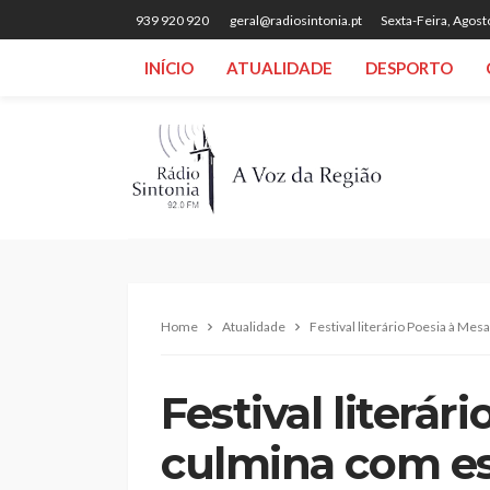
939 920 920
geral@radiosintonia.pt
Sexta-Feira, Agost
INÍCIO
ATUALIDADE
DESPORTO
Home
Atualidade
Festival literário Poesia à Me
Festival literár
culmina com es