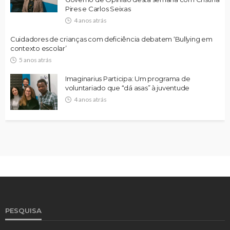
Pires e Carlos Seixas
4 anos atrás
Cuidadores de crianças com deficiência debatem ‘Bullying em
contexto escolar’
5 anos atrás
Imaginarius Participa: Um programa de
voluntariado que “dá asas” à juventude
4 anos atrás
PESQUISA