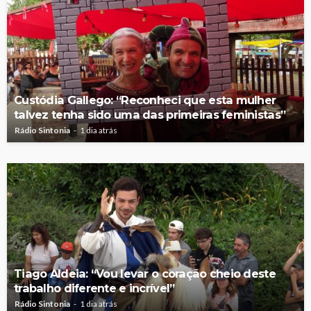
Custódia Gallego: “Reconheci que esta mulher
talvez tenha sido uma das primeiras feministas”
Rádio Sintonia
1 dia atrás
Tiago Aldeia: “Vou levar o coração cheio deste
trabalho diferente e incrível”
Rádio Sintonia
1 dia atrás