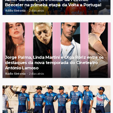
Beeceler na primeira etapa da Volta a Portugal
Rádio Sintonia
2 dias atrás
Jorge Palma, Linda Martini e Olga Roriz entre os
destaques da nova temporada do Cineteatro
António Lamoso
Rádio Sintonia
2 dias atrás