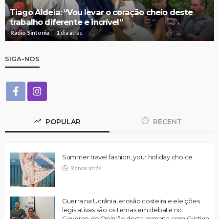
Tiago Aldeia: “Vou levar o coração cheio deste
trabalho diferente e incrível”
Rádio Sintonia
1 dia atrás
SIGA-NOS
POPULAR
RECENT
Summer travel fashion, your holiday choice
9 anos atrás
Guerra na Ucrânia, erosão costeira e eleições
legislativas são os temas em debate no
Governo de Opinião desta semana com Cristina