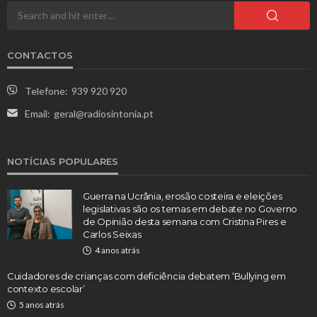
CONTACTOS
Telefone:
939 920 920
Email:
geral@radiosintonia.pt
NOTÍCIAS POPULARES
Guerra na Ucrânia, erosão costeira e eleições
legislativas são os temas em debate no Governo
de Opinião desta semana com Cristina Pires e
Carlos Seixas
4 anos atrás
Cuidadores de crianças com deficiência debatem ‘Bullying em
contexto escolar’
5 anos atrás