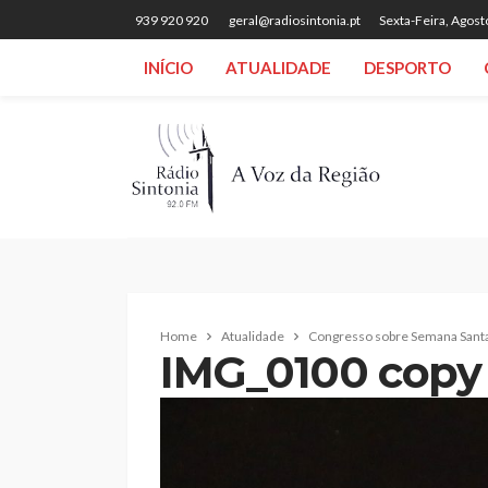
939 920 920
geral@radiosintonia.pt
Sexta-Feira, Agost
INÍCIO
ATUALIDADE
DESPORTO
Home
Atualidade
Congresso sobre Semana Santa é
IMG_0100 copy