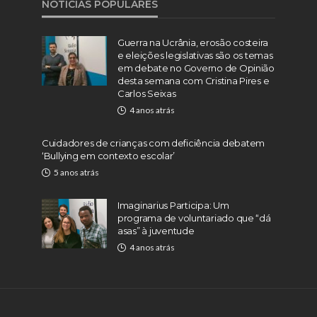
NOTÍCIAS POPULARES
Guerra na Ucrânia, erosão costeira
e eleições legislativas são os temas
em debate no Governo de Opinião
desta semana com Cristina Pires e
Carlos Seixas
4 anos atrás
Cuidadores de crianças com deficiência debatem
‘Bullying em contexto escolar’
5 anos atrás
Imaginarius Participa: Um
programa de voluntariado que “dá
asas” à juventude
4 anos atrás