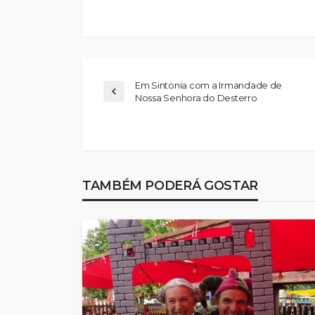
Em Sintonia com a Irmandade de
Nossa Senhora do Desterro
Abner González foi
melhor da Feirens
TAMBÉM PODERÁ GOSTAR
Beeceler na prime
da Volta a Portuga
Rádio Sintonia
3 dias atrás