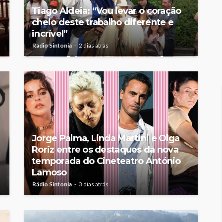
Tiago Aldeia: “Vou levar o coração
cheio deste trabalho diferente e
incrível”
Rádio Sintonia
2 dias atrás
Jorge Palma, Linda Martini e Olga
Roriz entre os destaques da nova
temporada do Cineteatro António
Lamoso
Rádio Sintonia
3 dias atrás