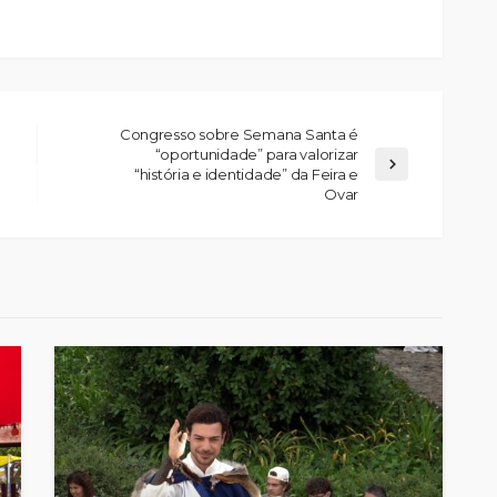
Congresso sobre Semana Santa é
“oportunidade” para valorizar
“história e identidade” da Feira e
Ovar
Custódia Gallego:
 o
“Reconheci que esta
e-
mulher talvez tenha sido
ira etapa
uma das primeiras
l
feministas”
Rádio Sintonia
2 dias atrás