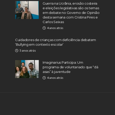
Guerra na Ucrânia, erosão costeira
e eleições legislativas são os temas
em debate no Governo de Opinião
desta semana com Cristina Pires e
Carlos Seixas
4 anos atrás
Cuidadores de crianças com deficiência debatem
‘Bullying em contexto escolar’
5 anos atrás
Imaginarius Participa: Um
programa de voluntariado que “dá
asas” à juventude
4 anos atrás