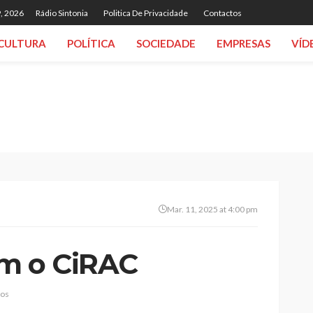
, 2026
Rádio Sintonia
Politica De Privacidade
Contactos
CULTURA
POLÍTICA
SOCIEDADE
EMPRESAS
VÍD
Mar. 11, 2025 at 4:00 pm
om o CiRAC
ios