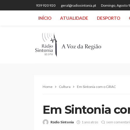
939 920 920
geral@radiosintonia.pt
Domingo, Agosto 9
INÍCIO
ATUALIDADE
DESPORTO
Home
Cultura
Em Sintonia com o CiRAC
Em Sintonia c
Rádio Sintonia
1 ano atrás
sem comentár