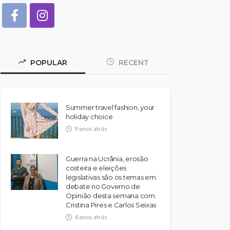
POPULAR
RECENT
Summer travel fashion, your
holiday choice
9 anos atrás
Guerra na Ucrânia, erosão
costeira e eleições
legislativas são os temas em
debate no Governo de
Opinião desta semana com
Cristina Pires e Carlos Seixas
4 anos atrás