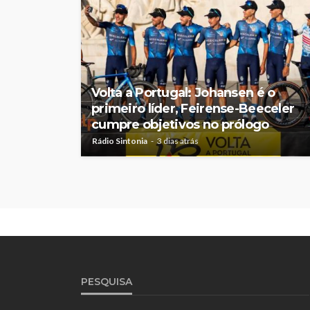
Volta a Portugal: Johansen é o
primeiro líder, Feirense-Beeceler
cumpre objetivos no prólogo
Rádio Sintonia
3 dias atrás
PESQUISA