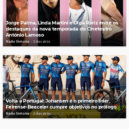
Jorge Palma, Linda Martini e Olga Roriz entre os
destaques da nova temporada do Cineteatro
António Lamoso
Rádio Sintonia
2 dias atrás
Volta a Portugal: Johansen é o primeiro líder,
Feirense-Beeceler cumpre objetivos no prólogo
Rádio Sintonia
2 dias atrás