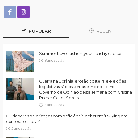
POPULAR
RECENT
Summer travel fashion, your holiday choice
9 anos atrás
Guerra na Ucrânia, erosão costeira e eleições
legislativas são os temas em debate no
Governo de Opinião desta semana com Cristina
Pires e Carlos Seixas
4 anos atrás
Cuidadores de crianças com deficiência debatem ‘Bullying em
contexto escolar’
5 anos atrás