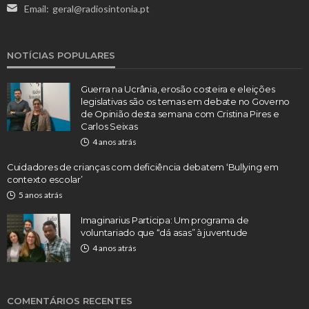
Email:
geral@radiosintonia.pt
NOTÍCIAS POPULARES
Guerra na Ucrânia, erosão costeira e eleições
legislativas são os temas em debate no Governo
de Opinião desta semana com Cristina Pires e
Carlos Seixas
4 anos atrás
Cuidadores de crianças com deficiência debatem ‘Bullying em
contexto escolar’
5 anos atrás
Imaginarius Participa: Um programa de
voluntariado que “dá asas” à juventude
4 anos atrás
COMENTÁRIOS RECENTES