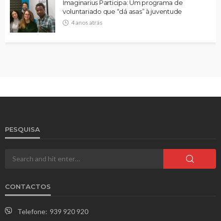
Imaginarius Participa: Um programa de
voluntariado que “dá asas” à juventude
4 anos atrás
PESQUISA
CONTACTOS
Telefone:
939 920 920