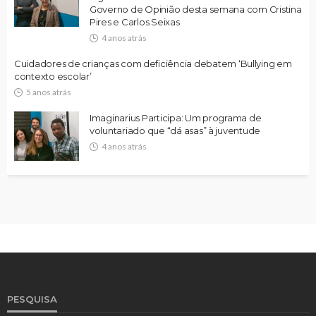
Governo de Opinião desta semana com Cristina
Pires e Carlos Seixas
4 anos atrás
Cuidadores de crianças com deficiência debatem ‘Bullying em
contexto escolar’
5 anos atrás
Imaginarius Participa: Um programa de
voluntariado que “dá asas” à juventude
4 anos atrás
PESQUISA