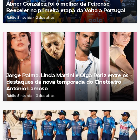
Abner González foi o melhor da Feirense-
Beeceler na primeira etapa da Volta a Portugal
Rádio Sintonia
2 dias atrás
Jorge Palma, Linda Martini e Olga Roriz entre os
destaques da nova temporada do Cineteatro
António Lamoso
Rádio Sintonia
3 dias atrás