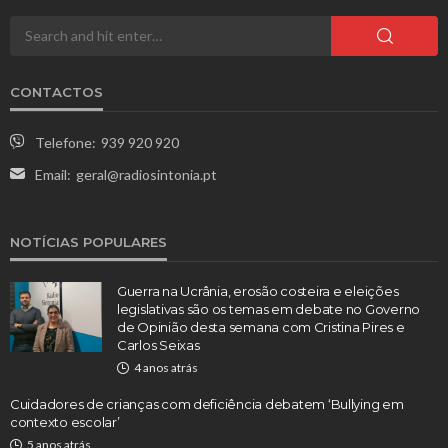
CONTACTOS
Telefone:
939 920 920
Email:
geral@radiosintonia.pt
NOTÍCIAS POPULARES
Guerra na Ucrânia, erosão costeira e eleições
legislativas são os temas em debate no Governo
de Opinião desta semana com Cristina Pires e
Carlos Seixas
4 anos atrás
Cuidadores de crianças com deficiência debatem ‘Bullying em
contexto escolar’
5 anos atrás