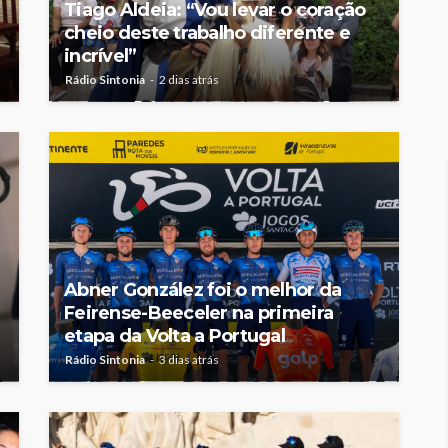
Tiago Aldeia: “Vou levar o coração
cheio deste trabalho diferente e
incrível”
Rádio Sintonia
2 dias atrás
Abner González foi o melhor da
Feirense-Beeceler na primeira
etapa da Volta a Portugal
Rádio Sintonia
3 dias atrás