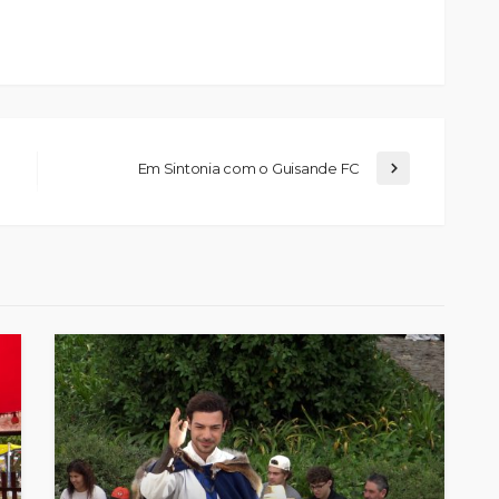
Em Sintonia com o Guisande FC
Custódia Gallego:
 o
“Reconheci que esta
e-
mulher talvez tenha sido
ira etapa
uma das primeiras
l
feministas”
Rádio Sintonia
2 dias atrás