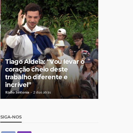
Tiago Aldeia: “Vou levar o
Mulher de
coração cheio deste
suspeita 
trabalho diferente e
doméstic
incrível”
crianças
Rádio Sintonia
2 dias atrás
Rádio Sintonia
2
SIGA-NOS