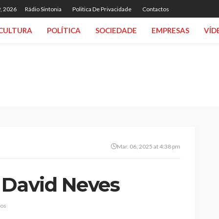
, 2026
Rádio Sintonia
Politica De Privacidade
Contactos
CULTURA
POLÍTICA
SOCIEDADE
EMPRESAS
VÍD
Mar. 06, 2025 at 4:38 pm
 David Neves
ios