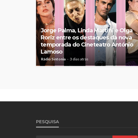
Jorge Palma, Linda Martini e Olga
Roriz entre os destaques da nova
temporada do Cineteatro António
Lamoso
Rádio Sintonia
3 dias atrás
PESQUISA