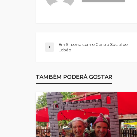
Em Sintonia com o Centro Social de
Lobão
Abner González foi
melhor da Feirens
TAMBÉM PODERÁ GOSTAR
Beeceler na prime
da Volta a Portuga
Rádio Sintonia
3 dias atrás