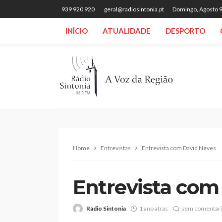
939 920 920
geral@radiosintonia.pt
Domingo, Agosto 9
INÍCIO
ATUALIDADE
DESPORTO
Home
Entrevistas
Entrevista com David Neves
Entrevista com
Rádio Sintonia
1 ano atrás
sem comentár