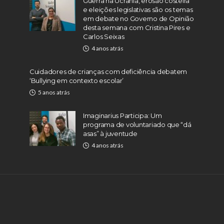
Guerra na Ucrânia, erosão costeira
e eleições legislativas são os temas
em debate no Governo de Opinião
desta semana com Cristina Pires e
Carlos Seixas
4 anos atrás
Cuidadores de crianças com deficiência debatem
‘Bullying em contexto escolar’
5 anos atrás
Imaginarius Participa: Um
programa de voluntariado que “dá
asas” à juventude
4 anos atrás