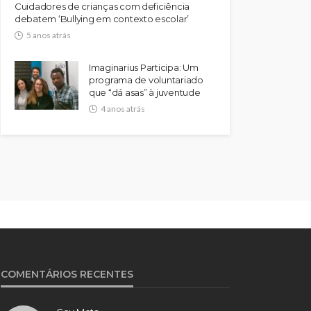
Cuidadores de crianças com deficiência
debatem ‘Bullying em contexto escolar’
5 anos atrás
Imaginarius Participa: Um
programa de voluntariado
que “dá asas” à juventude
4 anos atrás
COMENTÁRIOS RECENTES