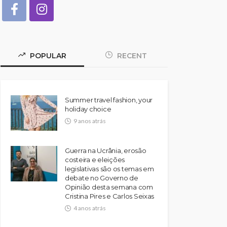
POPULAR
RECENT
Summer travel fashion, your
holiday choice
9 anos atrás
Guerra na Ucrânia, erosão
costeira e eleições
legislativas são os temas em
debate no Governo de
Opinião desta semana com
Cristina Pires e Carlos Seixas
4 anos atrás