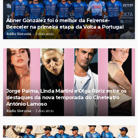
Abner González foi o melhor da Feirense-
Beeceler na primeira etapa da Volta a Portugal
Rádio Sintonia
2 dias atrás
Jorge Palma, Linda Martini e Olga Roriz entre os
destaques da nova temporada do Cineteatro
António Lamoso
Rádio Sintonia
2 dias atrás