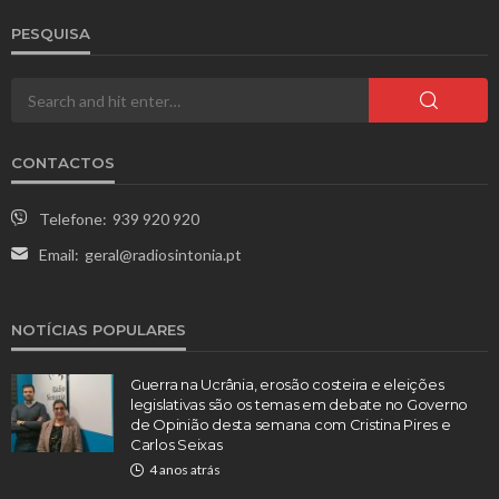
PESQUISA
CONTACTOS
Telefone:
939 920 920
Email:
geral@radiosintonia.pt
NOTÍCIAS POPULARES
Guerra na Ucrânia, erosão costeira e eleições
legislativas são os temas em debate no Governo
de Opinião desta semana com Cristina Pires e
Carlos Seixas
4 anos atrás