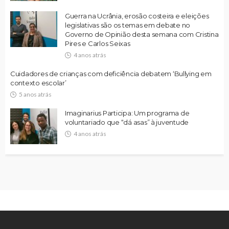
Guerra na Ucrânia, erosão costeira e eleições
legislativas são os temas em debate no
Governo de Opinião desta semana com Cristina
Pires e Carlos Seixas
4 anos atrás
Cuidadores de crianças com deficiência debatem ‘Bullying em
contexto escolar’
5 anos atrás
Imaginarius Participa: Um programa de
voluntariado que “dá asas” à juventude
4 anos atrás