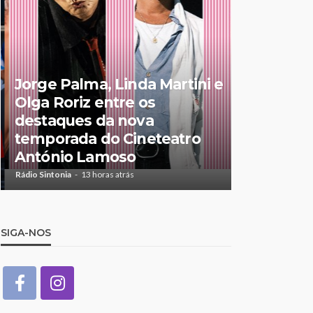
Jorge Palma, Linda Martini e
Olga Roriz entre os
Volta a P
destaques da nova
o primeiro
temporada do Cineteatro
Beeceler
António Lamoso
no prólo
Rádio Sintonia
13 horas atrás
Rádio Sintonia
1
SIGA-NOS