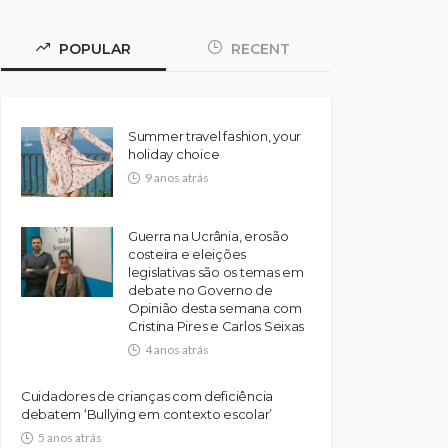
POPULAR
RECENT
Summer travel fashion, your
holiday choice
9 anos atrás
Guerra na Ucrânia, erosão
costeira e eleições
legislativas são os temas em
debate no Governo de
Opinião desta semana com
Cristina Pires e Carlos Seixas
4 anos atrás
Cuidadores de crianças com deficiência
debatem ‘Bullying em contexto escolar’
5 anos atrás