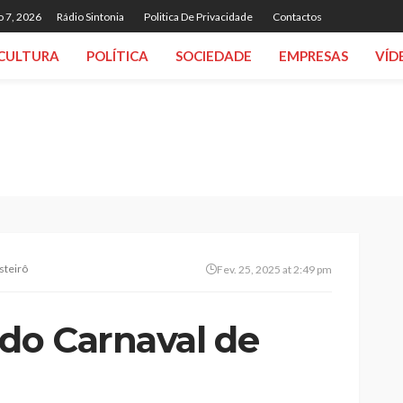
o 7, 2026
Rádio Sintonia
Politica De Privacidade
Contactos
CULTURA
POLÍTICA
SOCIEDADE
EMPRESAS
VÍD
steirô
Fev. 25, 2025 at 2:49 pm
 do Carnaval de