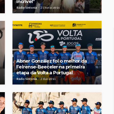
incrível”
Rádio Sintonia
21 horas atrás
Abner González foi o melhor da
Feirense-Beeceler na primeira
etapa da Volta a Portugal
Rádio Sintonia
2 dias atrás