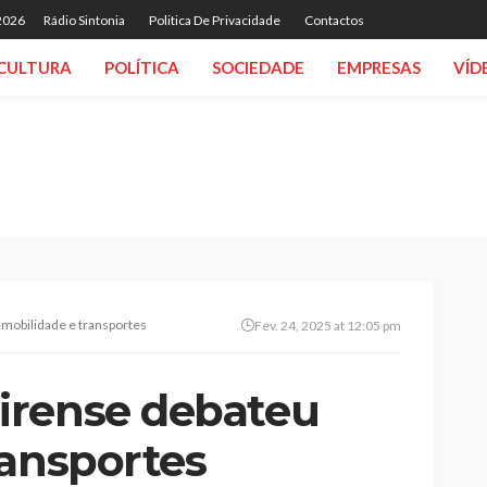
 2026
Rádio Sintonia
Politica De Privacidade
Contactos
CULTURA
POLÍTICA
SOCIEDADE
EMPRESAS
VÍD
mobilidade e transportes
Fev. 24, 2025 at 12:05 pm
irense debateu
ransportes