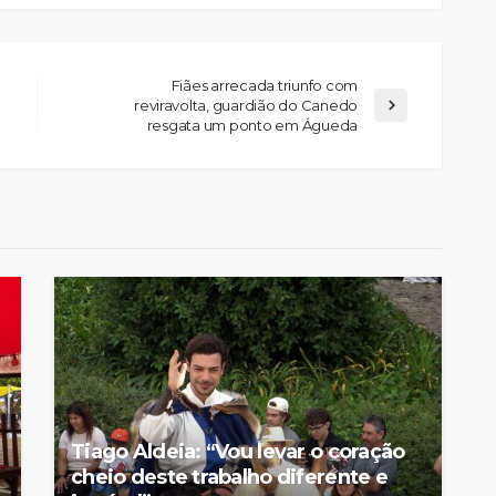
Fiães arrecada triunfo com
reviravolta, guardião do Canedo
resgata um ponto em Águeda
Custódia Gallego:
 o
“Reconheci que esta
e-
mulher talvez tenha sido
ira etapa
uma das primeiras
l
feministas”
Rádio Sintonia
21 horas atrás
Tiago Aldeia: “Vou levar o coração
cheio deste trabalho diferente e