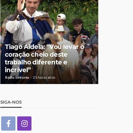
Tiago Aldeia: “Vou levar o
Mulher de
coração cheio deste
suspeita 
trabalho diferente e
doméstic
incrível”
crianças
Rádio Sintonia
21 horas atrás
Rádio Sintonia
2
SIGA-NOS