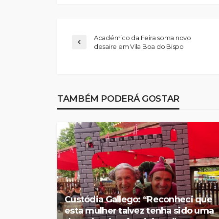
Académico da Feira soma novo
desaire em Vila Boa do Bispo
Abner González foi
melhor da Feirens
TAMBÉM PODERÁ GOSTAR
Beeceler na prime
da Volta a Portuga
Rádio Sintonia
2 dias atrás
Custódia Gallego: “Reconheci que
esta mulher talvez tenha sido uma