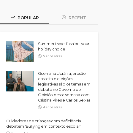
POPULAR
RECENT
Summer travel fashion, your
holiday choice
9 anos atrás
Guerra na Ucrânia, erosão
costeira e eleições
legislativas são os temas em
debate no Governo de
Opinião desta semana com
Cristina Pires e Carlos Seixas
4 anos atrás
Cuidadores de crianças com deficiência
debatem ‘Bullying em contexto escolar’