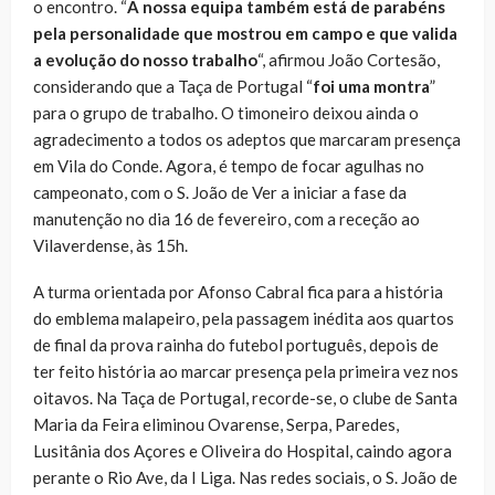
o encontro. “
A nossa equipa também está de parabéns
pela personalidade que mostrou em campo e que valida
a evolução do nosso trabalho
“, afirmou João Cortesão,
considerando que a Taça de Portugal “
foi uma montra
”
para o grupo de trabalho. O timoneiro deixou ainda o
agradecimento a todos os adeptos que marcaram presença
em Vila do Conde. Agora, é tempo de focar agulhas no
campeonato, com o S. João de Ver a iniciar a fase da
manutenção no dia 16 de fevereiro, com a receção ao
Vilaverdense, às 15h.
A turma orientada por Afonso Cabral fica para a história
do emblema malapeiro, pela passagem inédita aos quartos
de final da prova rainha do futebol português, depois de
ter feito história ao marcar presença pela primeira vez nos
oitavos. Na Taça de Portugal, recorde-se, o clube de Santa
Maria da Feira eliminou Ovarense, Serpa, Paredes,
Lusitânia dos Açores e Oliveira do Hospital, caindo agora
perante o Rio Ave, da I Liga. Nas redes sociais, o S. João de