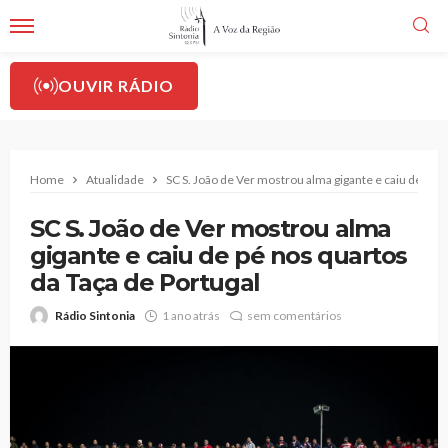
OUVIR RÁDIO
Home
Atualidade
SC S. João de Ver mostrou alma gigante e caiu de pé n
SC S. João de Ver mostrou alma
gigante e caiu de pé nos quartos
da Taça de Portugal
Rádio Sintonia
1 ano atrás
sem comentários