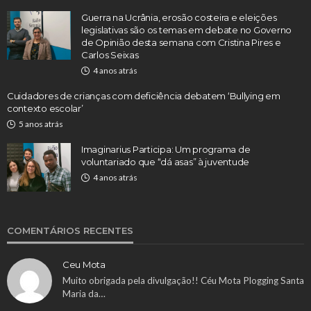
Guerra na Ucrânia, erosão costeira e eleições
legislativas são os temas em debate no Governo
de Opinião desta semana com Cristina Pires e
Carlos Seixas
4 anos atrás
Cuidadores de crianças com deficiência debatem ‘Bullying em
contexto escolar’
5 anos atrás
Imaginarius Participa: Um programa de
voluntariado que “dá asas” à juventude
4 anos atrás
COMENTÁRIOS RECENTES
Ceu Mota
Muito obrigada pela divulgação!! Céu Mota Plogging Santa
Maria da…