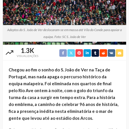
Adeptos do S. João de Ver deslocaram-se em massa até Vila do Conde para apoiar a
equipa. Foto: SC S. João de Ver
1.3K
VISUALIZAÇÕES
Chegou ao fim o sonho do S. João de Ver na Taça de
Portugal, mas nada apaga o percurso histórico da
equipa malapeira. Foi eliminada nos quartos de final
pelo Rio Ave ontem à noite, com o golo do triunfo da
turma da casa a surgir em tempo extra. Para a história
do emblema, a caminho de celebrar 96 anos de história,
fica a presença inédita nesta eliminatória e o mar de
gente que levou até ao estádio dos Arcos.