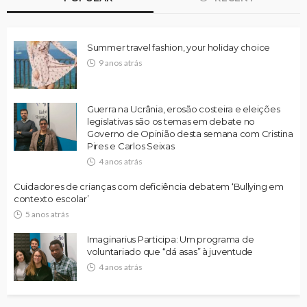
Summer travel fashion, your holiday choice
9 anos atrás
Guerra na Ucrânia, erosão costeira e eleições
legislativas são os temas em debate no
Governo de Opinião desta semana com Cristina
Pires e Carlos Seixas
4 anos atrás
Cuidadores de crianças com deficiência debatem ‘Bullying em
contexto escolar’
5 anos atrás
Imaginarius Participa: Um programa de
voluntariado que “dá asas” à juventude
4 anos atrás