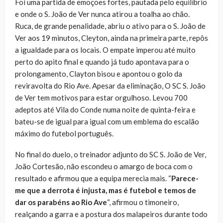
Foi uma partida de emoções fortes, pautada pelo equilíbrio
e onde o S. João de Ver nunca atirou a toalha ao chão.
Ruca, de grande penalidade, abriu o ativo para o S. João de
Ver aos 19 minutos, Cleyton, ainda na primeira parte, repôs
a igualdade para os locais. O empate imperou até muito
perto do apito final e quando já tudo apontava para o
prolongamento, Clayton bisou e apontou o golo da
reviravolta do Rio Ave. Apesar da eliminação, O SC S. João
de Ver tem motivos para estar orgulhoso. Levou 700
adeptos até Vila do Conde numa noite de quinta-feira e
bateu-se de igual para igual com um emblema do escalão
máximo do futebol português.
No final do duelo, o treinador adjunto do SC S. João de Ver,
João Cortesão, não escondeu o amargo de boca com o
resultado e afirmou que a equipa merecia mais. “
Parece-
me que a derrota é injusta, mas é futebol e temos de
dar os parabéns ao Rio Ave
“, afirmou o timoneiro,
realçando a garra e a postura dos malapeiros durante todo