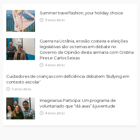
Summer travel fashion, your holiday choice
9 anos atrás
Guerra na Ucrânia, erosão costeira e eleições
legislativas são os temas em debate no
Governo de Opinião desta semana com Cristina
Pires e Carlos Seixas
4 anos atrás
Cuidadores de crianças com deficiência debatem ‘Bullying em
contexto escolar’
5 anos atrás
Imaginarius Participa: Um programa de
voluntariado que “dá asas” à juventude
4 anos atrás