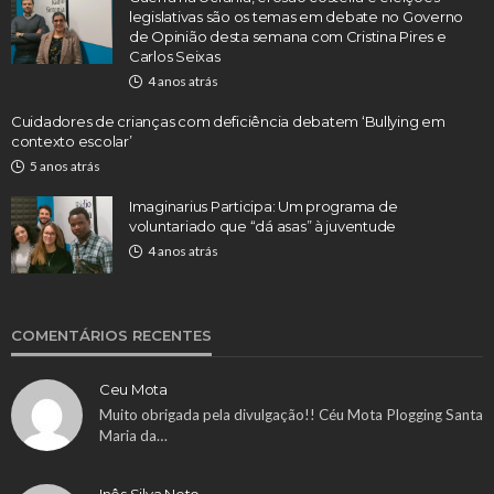
legislativas são os temas em debate no Governo
de Opinião desta semana com Cristina Pires e
Carlos Seixas
4 anos atrás
Cuidadores de crianças com deficiência debatem ‘Bullying em
contexto escolar’
5 anos atrás
Imaginarius Participa: Um programa de
voluntariado que “dá asas” à juventude
4 anos atrás
COMENTÁRIOS RECENTES
Ceu Mota
Muito obrigada pela divulgação!! Céu Mota Plogging Santa
Maria da…
Inês Silva Neto