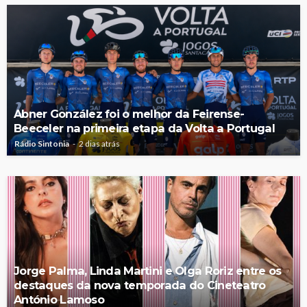
Abner González foi o melhor da Feirense-
Beeceler na primeira etapa da Volta a Portugal
Rádio Sintonia
2 dias atrás
Jorge Palma, Linda Martini e Olga Roriz entre os
destaques da nova temporada do Cineteatro
António Lamoso