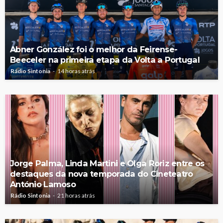
Abner González foi o melhor da Feirense-
Beeceler na primeira etapa da Volta a Portugal
Rádio Sintonia
14 horas atrás
Jorge Palma, Linda Martini e Olga Roriz entre os
destaques da nova temporada do Cineteatro
António Lamoso
Rádio Sintonia
21 horas atrás