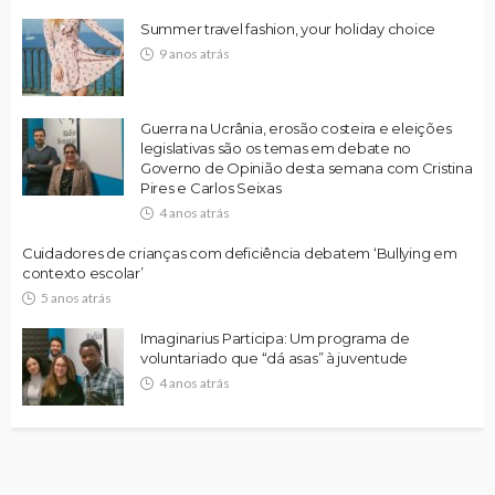
Summer travel fashion, your holiday choice
9 anos atrás
Guerra na Ucrânia, erosão costeira e eleições
legislativas são os temas em debate no
Governo de Opinião desta semana com Cristina
Pires e Carlos Seixas
4 anos atrás
Cuidadores de crianças com deficiência debatem ‘Bullying em
contexto escolar’
5 anos atrás
Imaginarius Participa: Um programa de
voluntariado que “dá asas” à juventude
4 anos atrás