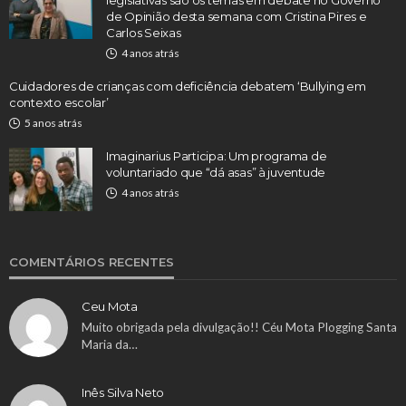
de Opinião desta semana com Cristina Pires e
Carlos Seixas
4 anos atrás
Cuidadores de crianças com deficiência debatem ‘Bullying em
contexto escolar’
5 anos atrás
Imaginarius Participa: Um programa de
voluntariado que “dá asas” à juventude
4 anos atrás
COMENTÁRIOS RECENTES
Ceu Mota
Muito obrigada pela divulgação!! Céu Mota Plogging Santa
Maria da…
Inês Silva Neto