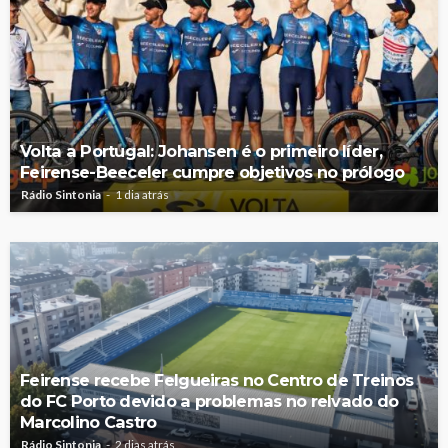
Volta a Portugal: Johansen é o primeiro líder,
Feirense-Beeceler cumpre objetivos no prólogo
Rádio Sintonia
1 dia atrás
Feirense recebe Felgueiras no Centro de Treinos
do FC Porto devido a problemas no relvado do
Marcolino Castro
Rádio Sintonia
2 dias atrás