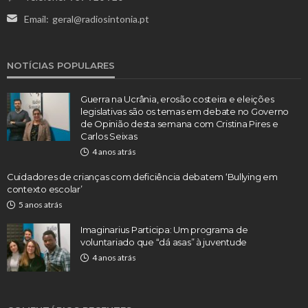
Email:
geral@radiosintonia.pt
NOTÍCIAS POPULARES
Guerra na Ucrânia, erosão costeira e eleições
legislativas são os temas em debate no Governo
de Opinião desta semana com Cristina Pires e
Carlos Seixas
4 anos atrás
Cuidadores de crianças com deficiência debatem ‘Bullying em
contexto escolar’
5 anos atrás
Imaginarius Participa: Um programa de
voluntariado que “dá asas” à juventude
4 anos atrás