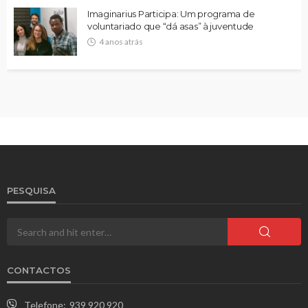
Imaginarius Participa: Um programa de
voluntariado que “dá asas” à juventude
4 anos atrás
PESQUISA
CONTACTOS
Telefone:
939 920 920