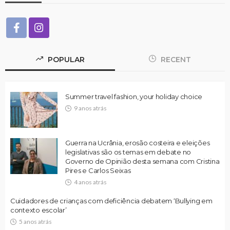
POPULAR
RECENT
Summer travel fashion, your holiday choice
9 anos atrás
Guerra na Ucrânia, erosão costeira e eleições
legislativas são os temas em debate no
Governo de Opinião desta semana com Cristina
Pires e Carlos Seixas
4 anos atrás
Cuidadores de crianças com deficiência debatem ‘Bullying em
contexto escolar’
5 anos atrás