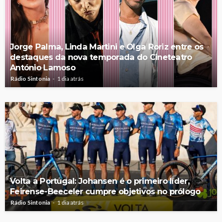
Jorge Palma, Linda Martini e Olga Roriz entre os
destaques da nova temporada do Cineteatro
António Lamoso
Rádio Sintonia
1 dia atrás
Volta a Portugal: Johansen é o primeiro líder,
Feirense-Beeceler cumpre objetivos no prólogo
Rádio Sintonia
1 dia atrás